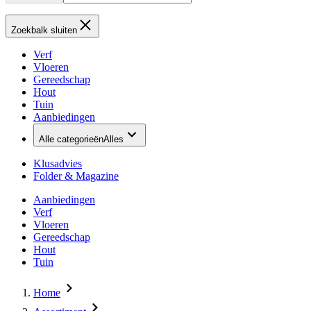
Zoekbalk sluiten
Verf
Vloeren
Gereedschap
Hout
Tuin
Aanbiedingen
Alle categorieën
Alles
Klusadvies
Folder & Magazine
Aanbiedingen
Verf
Vloeren
Gereedschap
Hout
Tuin
Home