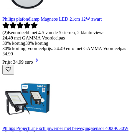
Philips plafondlamp Magneos LED 21cm 12W zwart
(
2
)
Beoordeeld met 4.5 van de 5 sterren, 2 klantreviews
24.49
met GAMMA Voordeelpas
30% korting
30% korting
30% korting, voordeelprijs: 24.49 euro met GAMMA Voordeelpas
34
.
99
Prijs: 34.99 euro
Philips ProjectLine-schijnwerper met bewegingssensor 4000K 30W