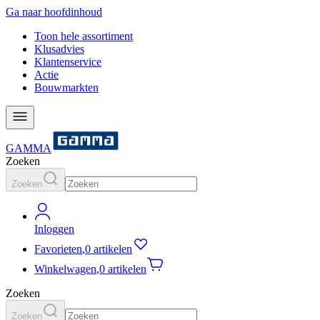
Ga naar hoofdinhoud
Toon hele assortiment
Klusadvies
Klantenservice
Actie
Bouwmarkten
GAMMA
Zoeken
Zoeken
Inloggen
Favorieten
,
0 artikelen
Winkelwagen
,
0 artikelen
Zoeken
Zoeken