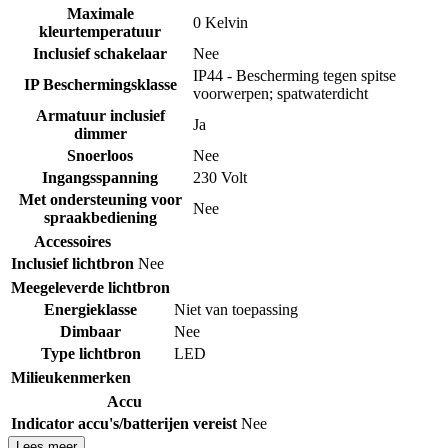
Maximale
0 Kelvin
kleurtemperatuur
Inclusief schakelaar
Nee
IP44 - Bescherming tegen spitse
IP Beschermingsklasse
voorwerpen; spatwaterdicht
Armatuur inclusief
Ja
dimmer
Snoerloos
Nee
Ingangsspanning
230 Volt
Met ondersteuning voor
Nee
spraakbediening
Accessoires
Inclusief lichtbron
Nee
Meegeleverde lichtbron
Energieklasse
Niet van toepassing
Dimbaar
Nee
Type lichtbron
LED
Milieukenmerken
Accu
Indicator accu's/batterijen vereist
Nee
Lees meer