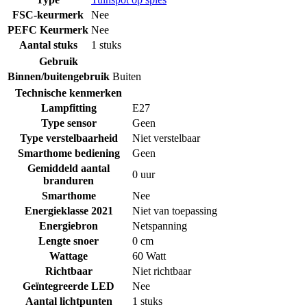
FSC-keurmerk
Nee
PEFC Keurmerk
Nee
Aantal stuks
1 stuks
Gebruik
Binnen/buitengebruik
Buiten
Technische kenmerken
Lampfitting
E27
Type sensor
Geen
Type verstelbaarheid
Niet verstelbaar
Smarthome bediening
Geen
Gemiddeld aantal
0 uur
branduren
Smarthome
Nee
Energieklasse 2021
Niet van toepassing
Energiebron
Netspanning
Lengte snoer
0 cm
Wattage
60 Watt
Richtbaar
Niet richtbaar
Geïntegreerde LED
Nee
Aantal lichtpunten
1 stuks