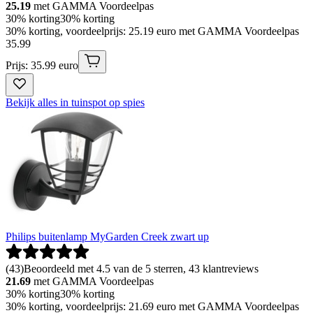
25.19
met GAMMA Voordeelpas
30% korting
30% korting
30% korting, voordeelprijs: 25.19 euro met GAMMA Voordeelpas
35
.
99
Prijs: 35.99 euro
Bekijk alles in tuinspot op spies
Philips buitenlamp MyGarden Creek zwart up
(
43
)
Beoordeeld met 4.5 van de 5 sterren, 43 klantreviews
21.69
met GAMMA Voordeelpas
30% korting
30% korting
30% korting, voordeelprijs: 21.69 euro met GAMMA Voordeelpas