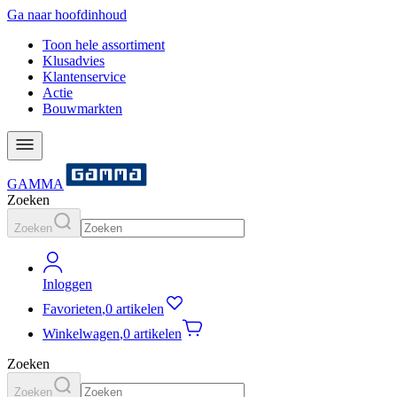
Ga naar hoofdinhoud
Toon hele assortiment
Klusadvies
Klantenservice
Actie
Bouwmarkten
GAMMA
Zoeken
Zoeken
Inloggen
Favorieten
,
0 artikelen
Winkelwagen
,
0 artikelen
Zoeken
Zoeken