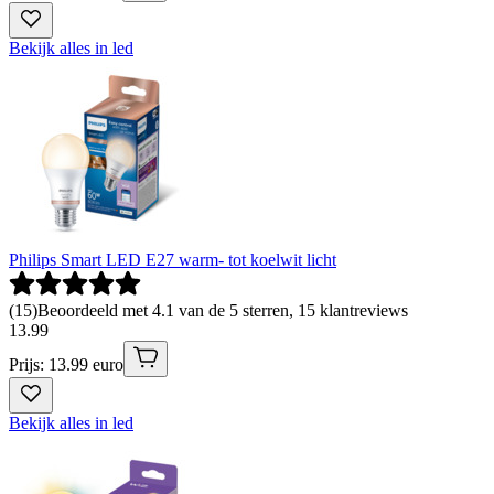
Bekijk alles in led
Philips Smart LED E27 warm- tot koelwit licht
(
15
)
Beoordeeld met 4.1 van de 5 sterren, 15 klantreviews
13
.
99
Prijs: 13.99 euro
Bekijk alles in led