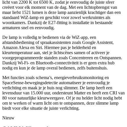
licht van 2200 K tot 6500 K, zodat je eenvoudig de juiste sfeer
creëert voor elk moment van de dag. Met een lichtopbrengst van
maar liefst 1521 lumen is deze lamp aanzienlijk krachtiger dan een
standaard WiZ-lamp en geschikt voor zowel werkruimtes als
woonkamers. Dankzij de E27-fitting is installatie in bestaande
armaturen snel en eenvoudig.
De lamp is volledig te bedienen via de WiZ-app, een
afstandsbediening of spraakassistenten zoals Google Assistent,
Amazon Alexa en Siri. Hiermee pas je helderheid en
kleurtemperatuur aan, stel je lichtscènes samen of activeer je
voorgeprogrammeerde standen zoals Concentreren en Ontspannen.
Dankzij Wi-Fi- en Bluetooth-connectiviteit is er geen extra hub
nodig en kun je de lamp overal bedienen, zelfs buitenshuis.
Met functies zoals schema’s, energieverbruiksmonitoring en
SpaceSense-bewegingsdetectie automatiseer je eenvoudig je
verlichting en maak je je huis nog slimmer. De lamp heeft een
levensduur van 15.000 uur, ondersteunt Matter en heeft een CRI van
80 voor natuurlijke kleurweergave. Of je nu helder licht nodig hebt
om te werken of warm licht om te ontspannen, deze slimme lamp
biedt voor elke situatie de juiste verlichting.
Nieuw