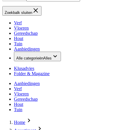
Zoekbalk sluiten
Verf
Vloeren
Gereedschap
Hout
Tuin
Aanbiedingen
Alle categorieën
Alles
Klusadvies
Folder & Magazine
Aanbiedingen
Verf
Vloeren
Gereedschap
Hout
Tuin
Home