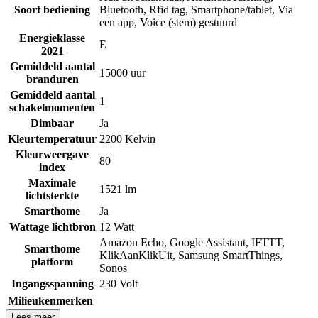
Soort bediening
Bluetooth
,
Rfid tag
,
Smartphone/tablet
,
Via
een app
,
Voice (stem) gestuurd
Energieklasse
E
2021
Gemiddeld aantal
15000 uur
branduren
Gemiddeld aantal
1
schakelmomenten
Dimbaar
Ja
Kleurtemperatuur
2200 Kelvin
Kleurweergave
80
index
Maximale
1521 lm
lichtsterkte
Smarthome
Ja
Wattage lichtbron
12 Watt
Amazon Echo
,
Google Assistant
,
IFTTT
,
Smarthome
KlikAanKlikUit
,
Samsung SmartThings
,
platform
Sonos
Ingangsspanning
230 Volt
Milieukenmerken
Lees meer