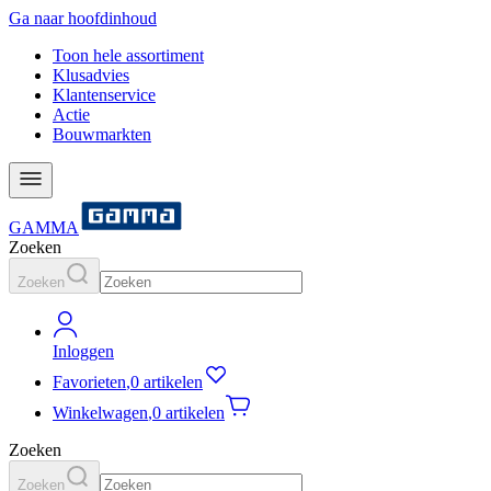
Ga naar hoofdinhoud
Toon hele assortiment
Klusadvies
Klantenservice
Actie
Bouwmarkten
GAMMA
Zoeken
Zoeken
Inloggen
Favorieten
,
0 artikelen
Winkelwagen
,
0 artikelen
Zoeken
Zoeken