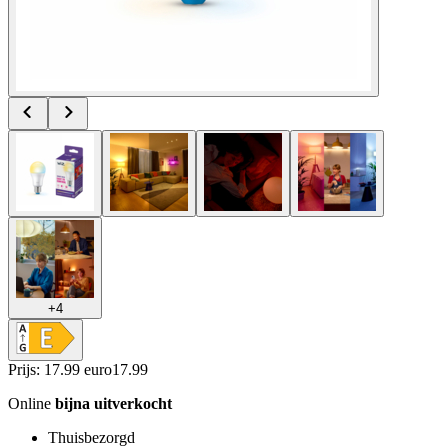
+
4
Prijs: 17.99 euro
17
.
99
Online
bijna uitverkocht
Thuisbezorgd