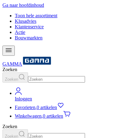
Ga naar hoofdinhoud
Toon hele assortiment
Klusadvies
Klantenservice
Actie
Bouwmarkten
GAMMA
Zoeken
Zoeken
Inloggen
Favorieten
,
0 artikelen
Winkelwagen
,
0 artikelen
Zoeken
Zoeken