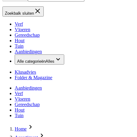
Zoekbalk sluiten
Verf
Vloeren
Gereedschap
Hout
Tuin
Aanbiedingen
Alle categorieën
Alles
Klusadvies
Folder & Magazine
Aanbiedingen
Verf
Vloeren
Gereedschap
Hout
Tuin
Home