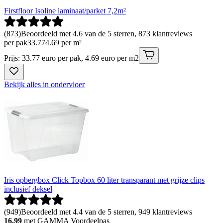
Firstfloor Isoline laminaat/parket 7,2m²
(
873
)
Beoordeeld met 4.6 van de 5 sterren, 873 klantreviews
per pak
33
.
77
4.69 per m²
Prijs: 33.77 euro per pak, 4.69 euro per m2
Bekijk alles in ondervloer
Iris opbergbox Click Topbox 60 liter transparant met grijze clips
inclusief deksel
(
949
)
Beoordeeld met 4.4 van de 5 sterren, 949 klantreviews
16.99
met GAMMA Voordeelpas