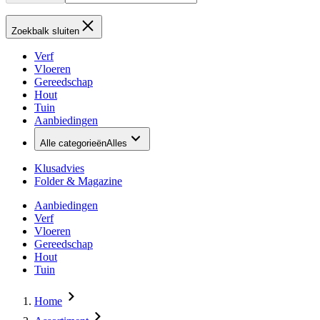
Zoekbalk sluiten
Verf
Vloeren
Gereedschap
Hout
Tuin
Aanbiedingen
Alle categorieën
Alles
Klusadvies
Folder & Magazine
Aanbiedingen
Verf
Vloeren
Gereedschap
Hout
Tuin
Home