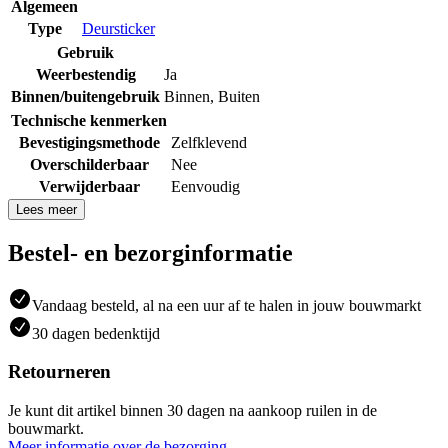
Algemeen
Type
Deursticker
Gebruik
Weerbestendig
Ja
Binnen/buitengebruik
Binnen
,
Buiten
Technische kenmerken
Bevestigingsmethode
Zelfklevend
Overschilderbaar
Nee
Verwijderbaar
Eenvoudig
Lees meer
Bestel- en bezorginformatie
Vandaag besteld, al na een uur af te halen in jouw bouwmarkt
30 dagen bedenktijd
Retourneren
Je kunt dit artikel binnen 30 dagen na aankoop ruilen in de
bouwmarkt.
Meer informatie over de bezorging