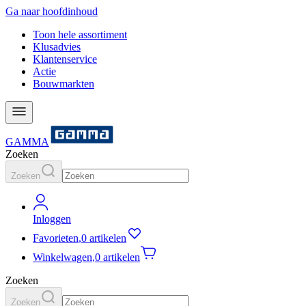
Ga naar hoofdinhoud
Toon hele assortiment
Klusadvies
Klantenservice
Actie
Bouwmarkten
GAMMA
Zoeken
Zoeken
Inloggen
Favorieten
,
0 artikelen
Winkelwagen
,
0 artikelen
Zoeken
Zoeken