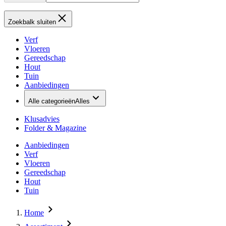
Zoekbalk sluiten
Verf
Vloeren
Gereedschap
Hout
Tuin
Aanbiedingen
Alle categorieën
Alles
Klusadvies
Folder & Magazine
Aanbiedingen
Verf
Vloeren
Gereedschap
Hout
Tuin
Home