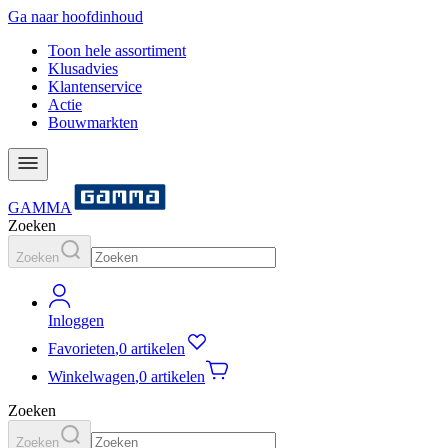
Ga naar hoofdinhoud
Toon hele assortiment
Klusadvies
Klantenservice
Actie
Bouwmarkten
GAMMA
Zoeken
Zoeken
Inloggen
Favorieten
,
0 artikelen
Winkelwagen
,
0 artikelen
Zoeken
Zoeken