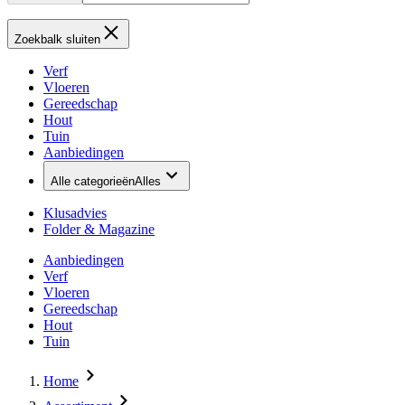
Zoekbalk sluiten
Verf
Vloeren
Gereedschap
Hout
Tuin
Aanbiedingen
Alle categorieën
Alles
Klusadvies
Folder & Magazine
Aanbiedingen
Verf
Vloeren
Gereedschap
Hout
Tuin
Home