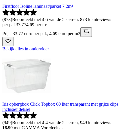
Firstfloor Isoline laminaat/parket 7,2m²
(
873
)
Beoordeeld met 4.6 van de 5 sterren, 873 klantreviews
per pak
33
.
77
4.69 per m²
Prijs: 33.77 euro per pak, 4.69 euro per m2
Bekijk alles in ondervloer
Iris opbergbox Click Topbox 60 liter transparant met grijze clips
inclusief deksel
(
949
)
Beoordeeld met 4.4 van de 5 sterren, 949 klantreviews
16.99
met GAMMA Voordeelpas