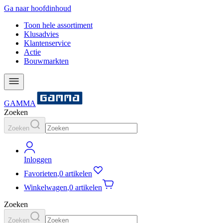
Ga naar hoofdinhoud
Toon hele assortiment
Klusadvies
Klantenservice
Actie
Bouwmarkten
GAMMA
Zoeken
Zoeken
Inloggen
Favorieten
,
0 artikelen
Winkelwagen
,
0 artikelen
Zoeken
Zoeken