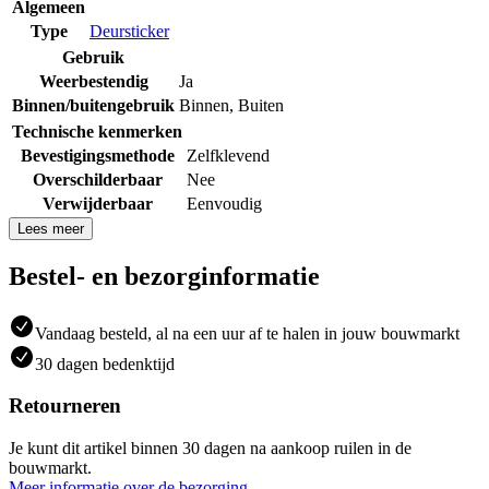
Algemeen
Type
Deursticker
Gebruik
Weerbestendig
Ja
Binnen/buitengebruik
Binnen
,
Buiten
Technische kenmerken
Bevestigingsmethode
Zelfklevend
Overschilderbaar
Nee
Verwijderbaar
Eenvoudig
Lees meer
Bestel- en bezorginformatie
Vandaag besteld, al na een uur af te halen in jouw bouwmarkt
30 dagen bedenktijd
Retourneren
Je kunt dit artikel binnen 30 dagen na aankoop ruilen in de
bouwmarkt.
Meer informatie over de bezorging