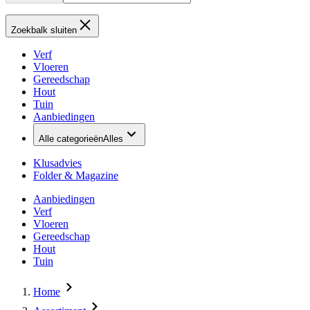
Zoekbalk sluiten
Verf
Vloeren
Gereedschap
Hout
Tuin
Aanbiedingen
Alle categorieën
Alles
Klusadvies
Folder & Magazine
Aanbiedingen
Verf
Vloeren
Gereedschap
Hout
Tuin
Home