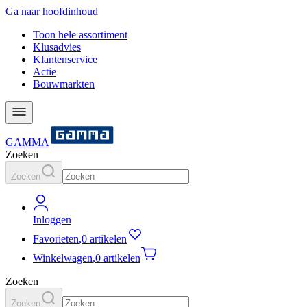
Ga naar hoofdinhoud
Toon hele assortiment
Klusadvies
Klantenservice
Actie
Bouwmarkten
GAMMA
Zoeken
Zoeken
Inloggen
Favorieten
,
0 artikelen
Winkelwagen
,
0 artikelen
Zoeken
Zoeken