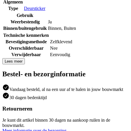
Algemeen
Type
Deursticker
Gebruik
Weerbestendig
Ja
Binnen/buitengebruik
Binnen
,
Buiten
Technische kenmerken
Bevestigingsmethode
Zelfklevend
Overschilderbaar
Nee
Verwijderbaar
Eenvoudig
Lees meer
Bestel- en bezorginformatie
Vandaag besteld, al na een uur af te halen in jouw bouwmarkt
30 dagen bedenktijd
Retourneren
Je kunt dit artikel binnen 30 dagen na aankoop ruilen in de
bouwmarkt.
Meer informatie over de bezorging