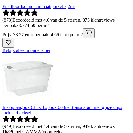
Firstfloor Isoline laminaat/parket 7,2m²
(
873
)
Beoordeeld met 4.6 van de 5 sterren, 873 klantreviews
per pak
33
.
77
4.69 per m²
Prijs: 33.77 euro per pak, 4.69 euro per m2
Bekijk alles in ondervloer
Iris opbergbox Click Topbox 60 liter transparant met grijze clips
inclusief deksel
(
949
)
Beoordeeld met 4.4 van de 5 sterren, 949 klantreviews
16.99
met GAMMA Voordeelpas