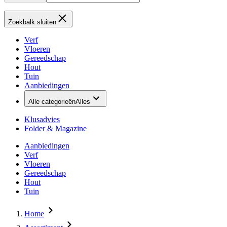
Zoekbalk sluiten
Verf
Vloeren
Gereedschap
Hout
Tuin
Aanbiedingen
Alle categorieën
Alles
Klusadvies
Folder & Magazine
Aanbiedingen
Verf
Vloeren
Gereedschap
Hout
Tuin
Home