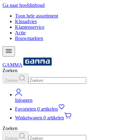
Ga naar hoofdinhoud
Toon hele assortiment
Klusadvies
Klantenservice
Actie
Bouwmarkten
GAMMA
Zoeken
Zoeken
Inloggen
Favorieten
,
0 artikelen
Winkelwagen
,
0 artikelen
Zoeken
Zoeken