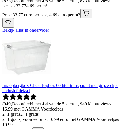
(
873
)
Beoordeeld met 4.6 van de 5 sterren, 873 klantreviews
per pak
33
.
77
4.69 per m²
Prijs: 33.77 euro per pak, 4.69 euro per m2
Bekijk alles in ondervloer
Iris opbergbox Click Topbox 60 liter transparant met grijze clips
inclusief deksel
(
949
)
Beoordeeld met 4.4 van de 5 sterren, 949 klantreviews
16.99
met GAMMA Voordeelpas
2+1 gratis
2+1 gratis
2+1 gratis, voordeelprijs: 16.99 euro met GAMMA Voordeelpas
16
.
99