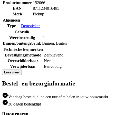
Productnummer
152066
EAN
8711234016485
Merk
Pickup
Algemeen
Type
Deursticker
Gebruik
Weerbestendig
Ja
Binnen/buitengebruik
Binnen
,
Buiten
Technische kenmerken
Bevestigingsmethode
Zelfklevend
Overschilderbaar
Nee
Verwijderbaar
Eenvoudig
Lees meer
Bestel- en bezorginformatie
Vandaag besteld, al na een uur af te halen in jouw bouwmarkt
30 dagen bedenktijd
Retourneren