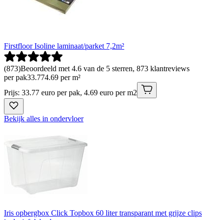
Firstfloor Isoline laminaat/parket 7,2m²
(
873
)
Beoordeeld met 4.6 van de 5 sterren, 873 klantreviews
per pak
33
.
77
4.69 per m²
Prijs: 33.77 euro per pak, 4.69 euro per m2
Bekijk alles in ondervloer
Iris opbergbox Click Topbox 60 liter transparant met grijze clips