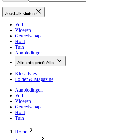
Zoekbalk sluiten
Verf
Vloeren
Gereedschap
Hout
Tuin
Aanbiedingen
Alle categorieën
Alles
Klusadvies
Folder & Magazine
Aanbiedingen
Verf
Vloeren
Gereedschap
Hout
Tuin
Home