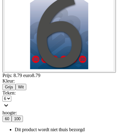
Prijs: 8.79 euro
8
.
79
Kleur
:
Grijs
Wit
Teken
:
hoogte
:
60
100
Dit product wordt niet thuis bezorgd