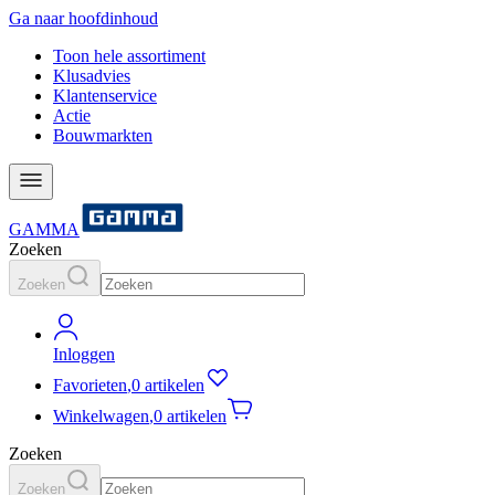
Ga naar hoofdinhoud
Toon hele assortiment
Klusadvies
Klantenservice
Actie
Bouwmarkten
GAMMA
Zoeken
Zoeken
Inloggen
Favorieten
,
0 artikelen
Winkelwagen
,
0 artikelen
Zoeken
Zoeken