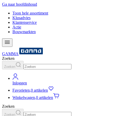
Ga naar hoofdinhoud
Toon hele assortiment
Klusadvies
Klantenservice
Actie
Bouwmarkten
GAMMA
Zoeken
Zoeken
Inloggen
Favorieten
,
0 artikelen
Winkelwagen
,
0 artikelen
Zoeken
Zoeken