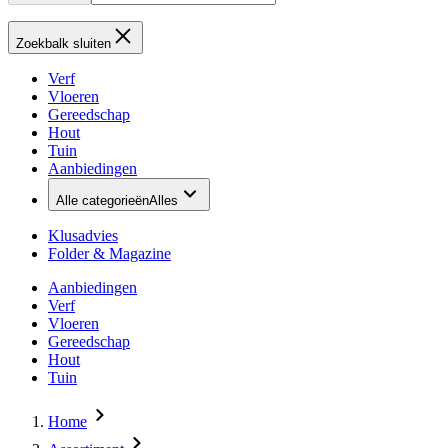
Zoekbalk sluiten
Verf
Vloeren
Gereedschap
Hout
Tuin
Aanbiedingen
Alle categorieën
Alles
Klusadvies
Folder & Magazine
Aanbiedingen
Verf
Vloeren
Gereedschap
Hout
Tuin
Home