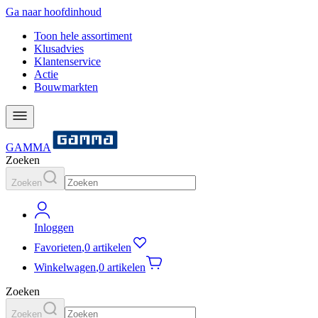
Ga naar hoofdinhoud
Toon hele assortiment
Klusadvies
Klantenservice
Actie
Bouwmarkten
GAMMA
Zoeken
Zoeken
Inloggen
Favorieten
,
0 artikelen
Winkelwagen
,
0 artikelen
Zoeken
Zoeken