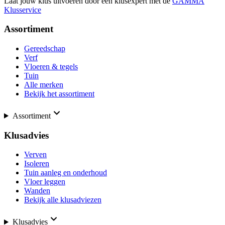
Laat jouw klus uitvoeren door een klusexpert met de
GAMMA
Klusservice
Assortiment
Gereedschap
Verf
Vloeren & tegels
Tuin
Alle merken
Bekijk het assortiment
Assortiment
Klusadvies
Verven
Isoleren
Tuin aanleg en onderhoud
Vloer leggen
Wanden
Bekijk alle klusadviezen
Klusadvies