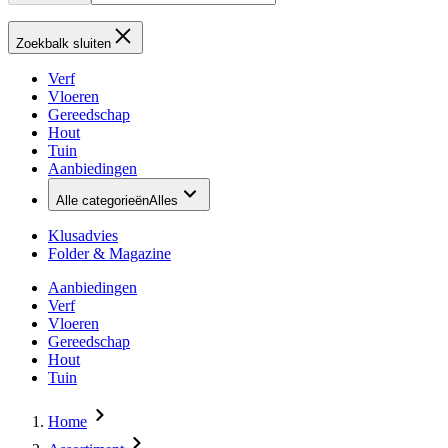
Zoekbalk sluiten
Verf
Vloeren
Gereedschap
Hout
Tuin
Aanbiedingen
Alle categorieën
Alles
Klusadvies
Folder & Magazine
Aanbiedingen
Verf
Vloeren
Gereedschap
Hout
Tuin
Home