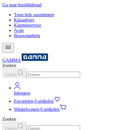
Ga naar hoofdinhoud
Toon hele assortiment
Klusadvies
Klantenservice
Actie
Bouwmarkten
GAMMA
Zoeken
Zoeken
Inloggen
Favorieten
,
0 artikelen
Winkelwagen
,
0 artikelen
Zoeken
Zoeken