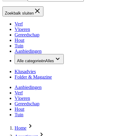
Zoekbalk sluiten
Verf
Vloeren
Gereedschap
Hout
Tuin
Aanbiedingen
Alle categorieën
Alles
Klusadvies
Folder & Magazine
Aanbiedingen
Verf
Vloeren
Gereedschap
Hout
Tuin
Home