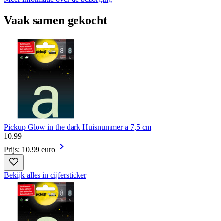
Vaak samen gekocht
Pickup Glow in the dark Huisnummer a 7,5 cm
10
.
99
Prijs: 10.99 euro
Bekijk alles in cijfersticker