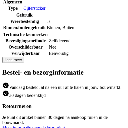
Algemeen
Type
Cijfersticker
Gebruik
Weerbestendig
Ja
Binnen/buitengebruik
Binnen
,
Buiten
Technische kenmerken
Bevestigingsmethode
Zelfklevend
Overschilderbaar
Nee
Verwijderbaar
Eenvoudig
Lees meer
Bestel- en bezorginformatie
Vandaag besteld, al na een uur af te halen in jouw bouwmarkt
30 dagen bedenktijd
Retourneren
Je kunt dit artikel binnen 30 dagen na aankoop ruilen in de
bouwmarkt.
Meer informatie over de bezorging