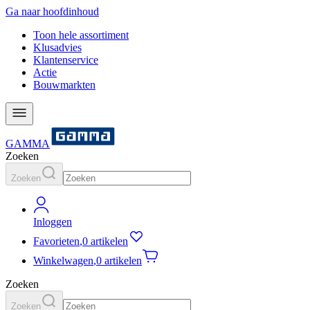
Ga naar hoofdinhoud
Toon hele assortiment
Klusadvies
Klantenservice
Actie
Bouwmarkten
GAMMA
Zoeken
Zoeken
Inloggen
Favorieten
,
0 artikelen
Winkelwagen
,
0 artikelen
Zoeken
Zoeken