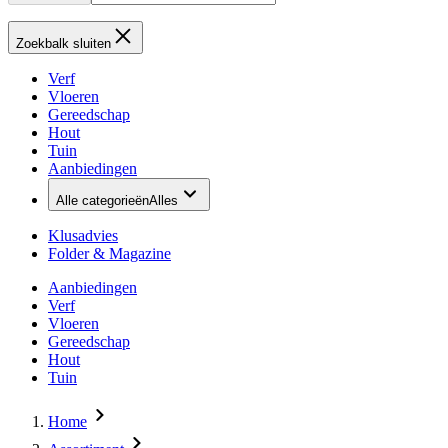
Zoekbalk sluiten
Verf
Vloeren
Gereedschap
Hout
Tuin
Aanbiedingen
Alle categorieën
Alles
Klusadvies
Folder & Magazine
Aanbiedingen
Verf
Vloeren
Gereedschap
Hout
Tuin
Home