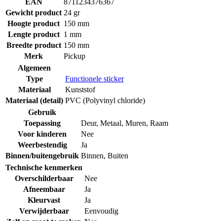
EAN
8711234376367
Gewicht product
24 gr
Hoogte product
150 mm
Lengte product
1 mm
Breedte product
150 mm
Merk
Pickup
Algemeen
Type
Functionele sticker
Materiaal
Kunststof
Materiaal (detail)
PVC (Polyvinyl chloride)
Gebruik
Toepassing
Deur
,
Metaal
,
Muren
,
Raam
Voor kinderen
Nee
Weerbestendig
Ja
Binnen/buitengebruik
Binnen
,
Buiten
Technische kenmerken
Overschilderbaar
Nee
Afneembaar
Ja
Kleurvast
Ja
Verwijderbaar
Eenvoudig