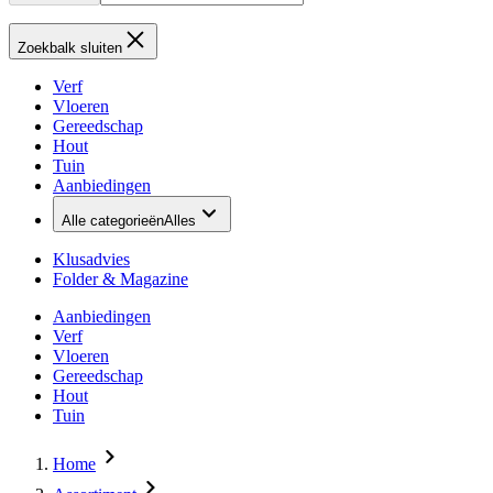
Zoekbalk sluiten
Verf
Vloeren
Gereedschap
Hout
Tuin
Aanbiedingen
Alle categorieën
Alles
Klusadvies
Folder & Magazine
Aanbiedingen
Verf
Vloeren
Gereedschap
Hout
Tuin
Home