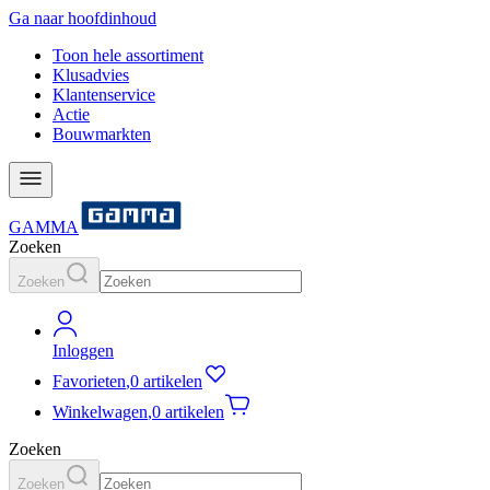
Ga naar hoofdinhoud
Toon hele assortiment
Klusadvies
Klantenservice
Actie
Bouwmarkten
GAMMA
Zoeken
Zoeken
Inloggen
Favorieten
,
0 artikelen
Winkelwagen
,
0 artikelen
Zoeken
Zoeken