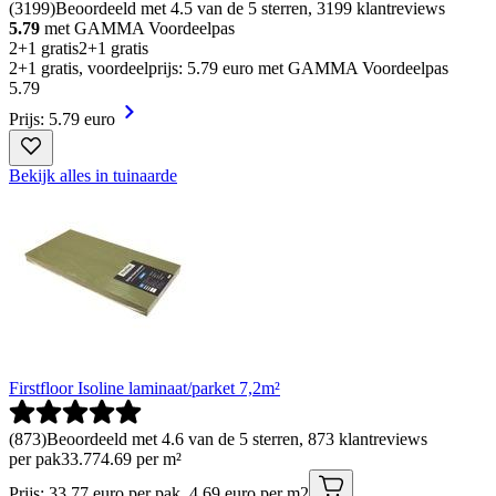
(
3199
)
Beoordeeld met 4.5 van de 5 sterren, 3199 klantreviews
5.79
met GAMMA Voordeelpas
2+1 gratis
2+1 gratis
2+1 gratis, voordeelprijs: 5.79 euro met GAMMA Voordeelpas
5
.
79
Prijs: 5.79 euro
Bekijk alles in tuinaarde
Firstfloor Isoline laminaat/parket 7,2m²
(
873
)
Beoordeeld met 4.6 van de 5 sterren, 873 klantreviews
per pak
33
.
77
4.69 per m²
Prijs: 33.77 euro per pak, 4.69 euro per m2