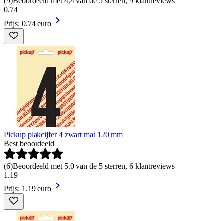
(
9
)
Beoordeeld met 4.4 van de 5 sterren, 9 klantreviews
0
.
74
Prijs: 0.74 euro
Pickup plakcijfer 4 zwart mat 120 mm
Best beoordeeld
(
6
)
Beoordeeld met 5.0 van de 5 sterren, 6 klantreviews
1
.
19
Prijs: 1.19 euro