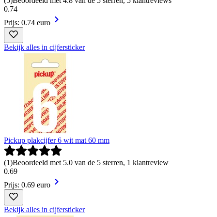
(
5
)
Beoordeeld met 4.8 van de 5 sterren, 5 klantreviews
0
.
74
Prijs: 0.74 euro
Bekijk alles in cijfersticker
Pickup plakcijfer 6 wit mat 60 mm
(
1
)
Beoordeeld met 5.0 van de 5 sterren, 1 klantreview
0
.
69
Prijs: 0.69 euro
Bekijk alles in cijfersticker