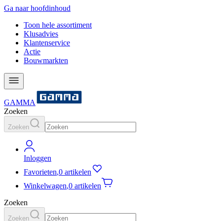
Ga naar hoofdinhoud
Toon hele assortiment
Klusadvies
Klantenservice
Actie
Bouwmarkten
GAMMA
Zoeken
Zoeken
Inloggen
Favorieten
,
0 artikelen
Winkelwagen
,
0 artikelen
Zoeken
Zoeken