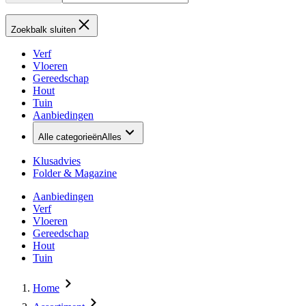
Zoekbalk sluiten
Verf
Vloeren
Gereedschap
Hout
Tuin
Aanbiedingen
Alle categorieën
Alles
Klusadvies
Folder & Magazine
Aanbiedingen
Verf
Vloeren
Gereedschap
Hout
Tuin
Home