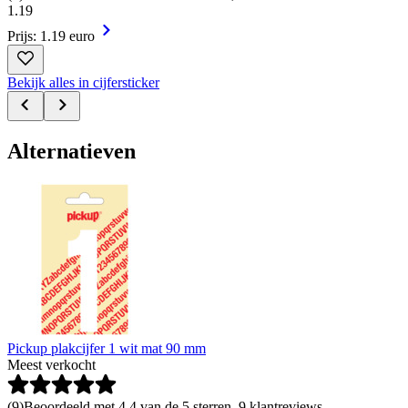
1
.
19
Prijs: 1.19 euro
Bekijk alles in cijfersticker
Alternatieven
Pickup plakcijfer 1 wit mat 90 mm
Meest verkocht
(
9
)
Beoordeeld met 4.4 van de 5 sterren, 9 klantreviews