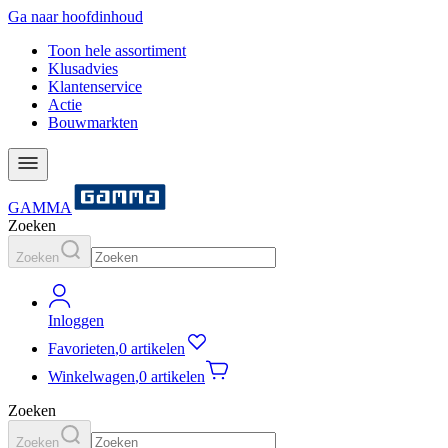
Ga naar hoofdinhoud
Toon hele assortiment
Klusadvies
Klantenservice
Actie
Bouwmarkten
GAMMA
Zoeken
Zoeken
Inloggen
Favorieten
,
0 artikelen
Winkelwagen
,
0 artikelen
Zoeken
Zoeken