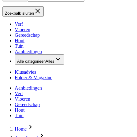
Zoekbalk sluiten
Verf
Vloeren
Gereedschap
Hout
Tuin
Aanbiedingen
Alle categorieën
Alles
Klusadvies
Folder & Magazine
Aanbiedingen
Verf
Vloeren
Gereedschap
Hout
Tuin
Home