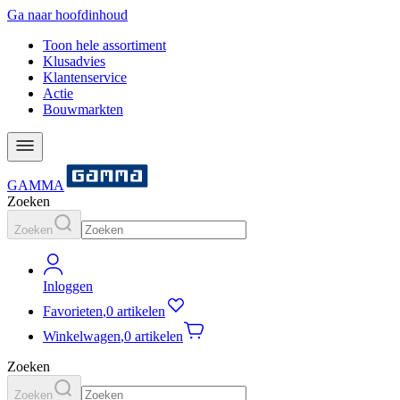
Ga naar hoofdinhoud
Toon hele assortiment
Klusadvies
Klantenservice
Actie
Bouwmarkten
GAMMA
Zoeken
Zoeken
Inloggen
Favorieten
,
0 artikelen
Winkelwagen
,
0 artikelen
Zoeken
Zoeken