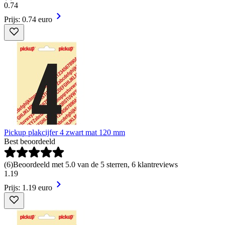
0
.
74
Prijs: 0.74 euro
Pickup plakcijfer 4 zwart mat 120 mm
Best beoordeeld
(
6
)
Beoordeeld met 5.0 van de 5 sterren, 6 klantreviews
1
.
19
Prijs: 1.19 euro