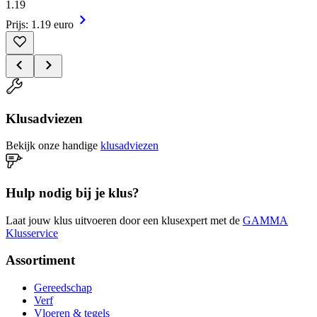
1
.
19
Prijs: 1.19 euro
Klusadviezen
Bekijk onze handige
klusadviezen
Hulp nodig bij je klus?
Laat jouw klus uitvoeren door een klusexpert met de
GAMMA
Klusservice
Assortiment
Gereedschap
Verf
Vloeren & tegels