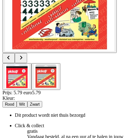
Prijs: 5.79 euro
5
.
79
Kleur
:
Rood
Wit
Zwart
Dit product wordt niet thuis bezorgd
Click & collect
gratis
Vandaag besteld, al na een uur af te halen in jouw