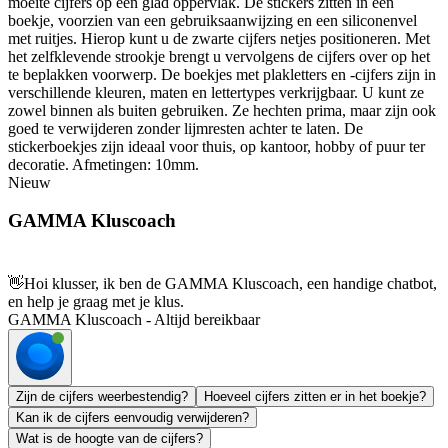
moeite cijfers op een glad oppervlak. De stickers zitten in een
boekje, voorzien van een gebruiksaanwijzing en een siliconenvel
met ruitjes. Hierop kunt u de zwarte cijfers netjes positioneren. Met
het zelfklevende strookje brengt u vervolgens de cijfers over op het
te beplakken voorwerp. De boekjes met plakletters en -cijfers zijn in
verschillende kleuren, maten en lettertypes verkrijgbaar. U kunt ze
zowel binnen als buiten gebruiken. Ze hechten prima, maar zijn ook
goed te verwijderen zonder lijmresten achter te laten. De
stickerboekjes zijn ideaal voor thuis, op kantoor, hobby of puur ter
decoratie. Afmetingen: 10mm.
Nieuw
GAMMA Kluscoach
👋
Hoi klusser, ik ben de GAMMA Kluscoach, een handige chatbot,
en help je graag met je klus.
GAMMA Kluscoach - Altijd bereikbaar
Zijn de cijfers weerbestendig?
Hoeveel cijfers zitten er in het boekje?
Kan ik de cijfers eenvoudig verwijderen?
Wat is de hoogte van de cijfers?