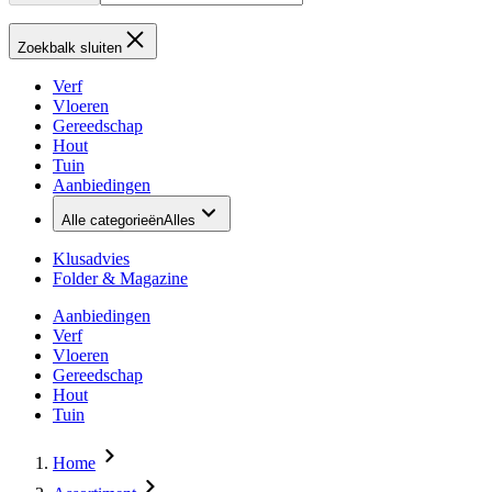
Zoekbalk sluiten
Verf
Vloeren
Gereedschap
Hout
Tuin
Aanbiedingen
Alle categorieën
Alles
Klusadvies
Folder & Magazine
Aanbiedingen
Verf
Vloeren
Gereedschap
Hout
Tuin
Home