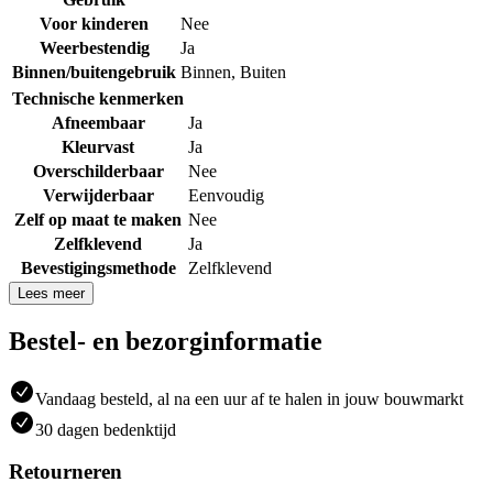
Voor kinderen
Nee
Weerbestendig
Ja
Binnen/buitengebruik
Binnen
,
Buiten
Technische kenmerken
Afneembaar
Ja
Kleurvast
Ja
Overschilderbaar
Nee
Verwijderbaar
Eenvoudig
Zelf op maat te maken
Nee
Zelfklevend
Ja
Bevestigingsmethode
Zelfklevend
Lees meer
Bestel- en bezorginformatie
Vandaag besteld, al na een uur af te halen in jouw bouwmarkt
30 dagen bedenktijd
Retourneren