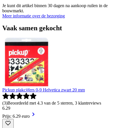
Je kunt dit artikel binnen 30 dagen na aankoop ruilen in de
bouwmarkt.
Meer informatie over de bezorging
Vaak samen gekocht
Pickup plakcijfers 0-9 Helvetica zwart 20 mm
(
3
)
Beoordeeld met 4.3 van de 5 sterren, 3 klantreviews
6
.
29
Prijs: 6.29 euro