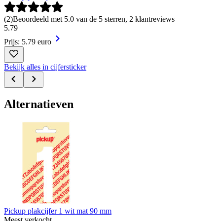
(
2
)
Beoordeeld met 5.0 van de 5 sterren, 2 klantreviews
5
.
79
Prijs: 5.79 euro
Bekijk alles in cijfersticker
Alternatieven
Pickup plakcijfer 1 wit mat 90 mm
Meest verkocht