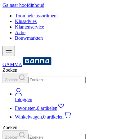
Ga naar hoofdinhoud
Toon hele assortiment
Klusadvies
Klantenservice
Actie
Bouwmarkten
GAMMA
Zoeken
Zoeken
Inloggen
Favorieten
,
0 artikelen
Winkelwagen
,
0 artikelen
Zoeken
Zoeken