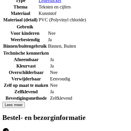
Type
Lettersticker
Thema
Teksten en cijfers
Materiaal
Kunststof
Materiaal (detail)
PVC (Polyvinyl chloride)
Gebruik
Voor kinderen
Nee
Weerbestendig
Ja
Binnen/buitengebruik
Binnen
,
Buiten
Technische kenmerken
Afneembaar
Ja
Kleurvast
Ja
Overschilderbaar
Nee
Verwijderbaar
Eenvoudig
Zelf op maat te maken
Nee
Zelfklevend
Ja
Bevestigingsmethode
Zelfklevend
Lees meer
Bestel- en bezorginformatie