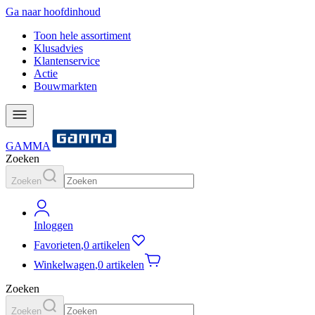
Ga naar hoofdinhoud
Toon hele assortiment
Klusadvies
Klantenservice
Actie
Bouwmarkten
GAMMA
Zoeken
Zoeken
Inloggen
Favorieten
,
0 artikelen
Winkelwagen
,
0 artikelen
Zoeken
Zoeken