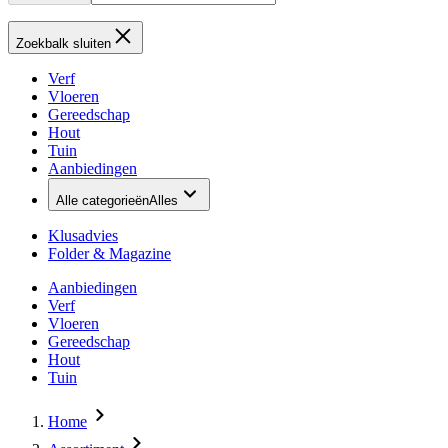
Zoekbalk sluiten
Verf
Vloeren
Gereedschap
Hout
Tuin
Aanbiedingen
Alle categorieën
Alles
Klusadvies
Folder & Magazine
Aanbiedingen
Verf
Vloeren
Gereedschap
Hout
Tuin
Home