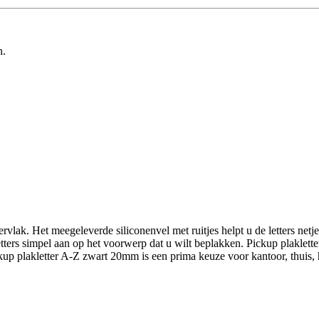
n.
ak. Het meegeleverde siliconenvel met ruitjes helpt u de letters netjes
tters simpel aan op het voorwerp dat u wilt beplakken. Pickup plaklett
ckup plakletter A-Z zwart 20mm is een prima keuze voor kantoor, thuis,