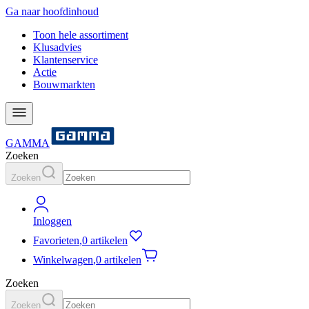
Ga naar hoofdinhoud
Toon hele assortiment
Klusadvies
Klantenservice
Actie
Bouwmarkten
GAMMA
Zoeken
Zoeken
Inloggen
Favorieten
,
0 artikelen
Winkelwagen
,
0 artikelen
Zoeken
Zoeken