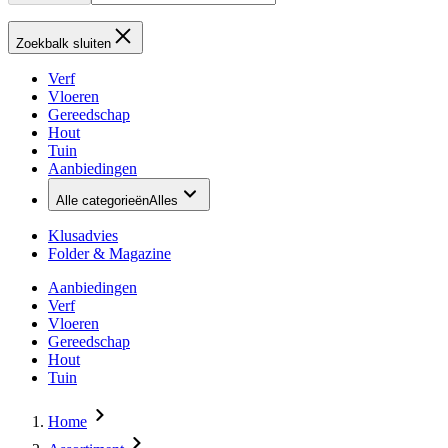
Zoekbalk sluiten
Verf
Vloeren
Gereedschap
Hout
Tuin
Aanbiedingen
Alle categorieën
Alles
Klusadvies
Folder & Magazine
Aanbiedingen
Verf
Vloeren
Gereedschap
Hout
Tuin
Home