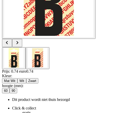
Prijs: 0.74 euro
0
.
74
Kleur
:
Mat Wit
Wit
Zwart
hoogte (mm)
:
60
90
Dit product wordt niet thuis bezorgd
Click & collect
gratis