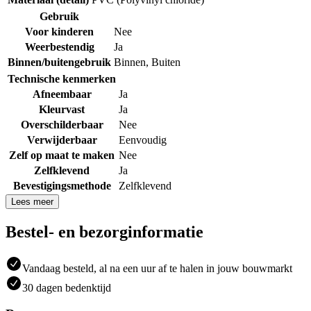
Gebruik
Voor kinderen
Nee
Weerbestendig
Ja
Binnen/buitengebruik
Binnen
,
Buiten
Technische kenmerken
Afneembaar
Ja
Kleurvast
Ja
Overschilderbaar
Nee
Verwijderbaar
Eenvoudig
Zelf op maat te maken
Nee
Zelfklevend
Ja
Bevestigingsmethode
Zelfklevend
Lees meer
Bestel- en bezorginformatie
Vandaag besteld, al na een uur af te halen in jouw bouwmarkt
30 dagen bedenktijd