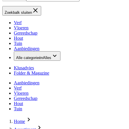
Zoekbalk sluiten
Verf
Vloeren
Gereedschap
Hout
Tuin
Aanbiedingen
Alle categorieën
Alles
Klusadvies
Folder & Magazine
Aanbiedingen
Verf
Vloeren
Gereedschap
Hout
Tuin
Home