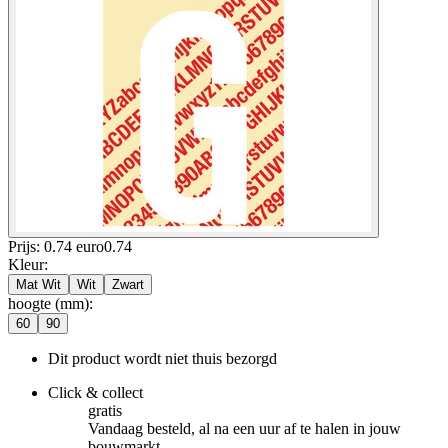
Prijs: 0.74 euro
0
.
74
Kleur
:
Mat Wit
Wit
Zwart
hoogte (mm)
:
60
90
Dit product wordt niet thuis bezorgd
Click & collect
gratis
Vandaag besteld, al na een uur af te halen in jouw
bouwmarkt