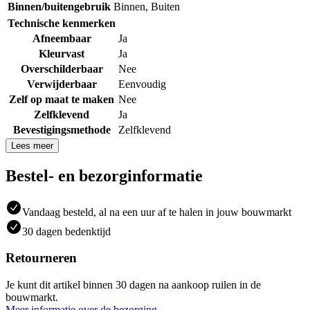
Binnen/buitengebruik
Binnen
,
Buiten
Technische kenmerken
Afneembaar
Ja
Kleurvast
Ja
Overschilderbaar
Nee
Verwijderbaar
Eenvoudig
Zelf op maat te maken
Nee
Zelfklevend
Ja
Bevestigingsmethode
Zelfklevend
Lees meer
Bestel- en bezorginformatie
Vandaag besteld, al na een uur af te halen in jouw bouwmarkt
30 dagen bedenktijd
Retourneren
Je kunt dit artikel binnen 30 dagen na aankoop ruilen in de
bouwmarkt.
Meer informatie over de bezorging