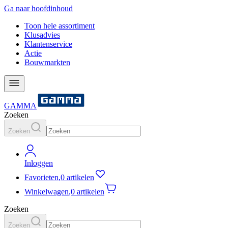
Ga naar hoofdinhoud
Toon hele assortiment
Klusadvies
Klantenservice
Actie
Bouwmarkten
GAMMA
Zoeken
Zoeken
Inloggen
Favorieten
,
0 artikelen
Winkelwagen
,
0 artikelen
Zoeken
Zoeken