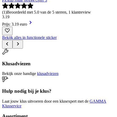
Pickup route 60x44 cijfer 3
(
1
)
Beoordeeld met 5.0 van de 5 sterren, 1 klantreview
3
.
19
Prijs: 3.19 euro
Bekijk alles in functionele sticker
Klusadviezen
Bekijk onze handige
klusadviezen
Hulp nodig bij je klus?
Laat jouw klus uitvoeren door een klusexpert met de
GAMMA
Klusservice
Assortiment