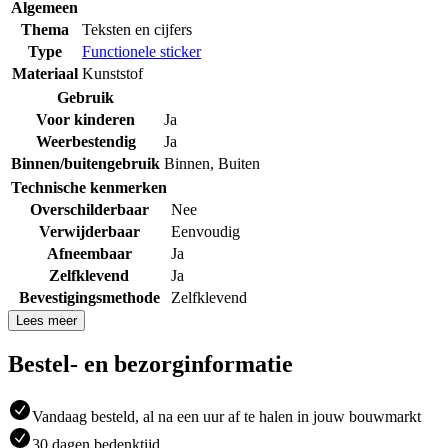
Algemeen
Thema
Teksten en cijfers
Type
Functionele sticker
Materiaal
Kunststof
Gebruik
Voor kinderen
Ja
Weerbestendig
Ja
Binnen/buitengebruik
Binnen
,
Buiten
Technische kenmerken
Overschilderbaar
Nee
Verwijderbaar
Eenvoudig
Afneembaar
Ja
Zelfklevend
Ja
Bevestigingsmethode
Zelfklevend
Lees meer
Bestel- en bezorginformatie
Vandaag besteld, al na een uur af te halen in jouw bouwmarkt
30 dagen bedenktijd