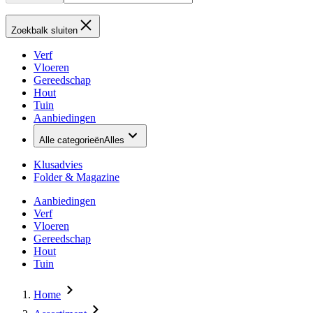
Zoekbalk sluiten
Verf
Vloeren
Gereedschap
Hout
Tuin
Aanbiedingen
Alle categorieën
Alles
Klusadvies
Folder & Magazine
Aanbiedingen
Verf
Vloeren
Gereedschap
Hout
Tuin
Home