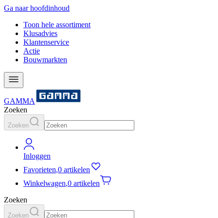
Ga naar hoofdinhoud
Toon hele assortiment
Klusadvies
Klantenservice
Actie
Bouwmarkten
GAMMA
Zoeken
Zoeken
Inloggen
Favorieten
,
0 artikelen
Winkelwagen
,
0 artikelen
Zoeken
Zoeken