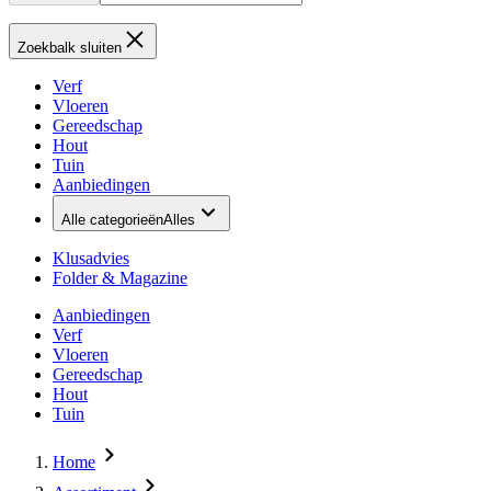
Zoekbalk sluiten
Verf
Vloeren
Gereedschap
Hout
Tuin
Aanbiedingen
Alle categorieën
Alles
Klusadvies
Folder & Magazine
Aanbiedingen
Verf
Vloeren
Gereedschap
Hout
Tuin
Home