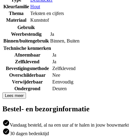
Kleurfamilie
Hout
Thema
Teksten en cijfers
Materiaal
Kunststof
Gebruik
Weerbestendig
Ja
Binnen/buitengebruik
Binnen
,
Buiten
Technische kenmerken
Afneembaar
Ja
Zelfklevend
Ja
Bevestigingsmethode
Zelfklevend
Overschilderbaar
Nee
Verwijderbaar
Eenvoudig
Ondergrond
Deuren
Lees meer
Bestel- en bezorginformatie
Vandaag besteld, al na een uur af te halen in jouw bouwmarkt
30 dagen bedenktijd