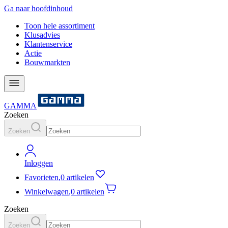
Ga naar hoofdinhoud
Toon hele assortiment
Klusadvies
Klantenservice
Actie
Bouwmarkten
GAMMA
Zoeken
Zoeken
Inloggen
Favorieten
,
0 artikelen
Winkelwagen
,
0 artikelen
Zoeken
Zoeken