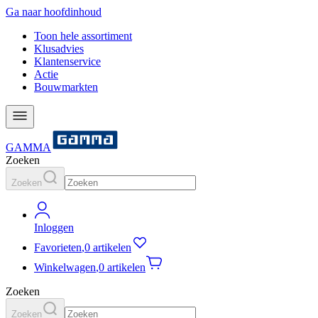
Ga naar hoofdinhoud
Toon hele assortiment
Klusadvies
Klantenservice
Actie
Bouwmarkten
GAMMA
Zoeken
Zoeken
Inloggen
Favorieten
,
0 artikelen
Winkelwagen
,
0 artikelen
Zoeken
Zoeken