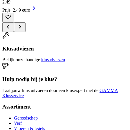
2
.
49
Prijs: 2.49 euro
Klusadviezen
Bekijk onze handige
klusadviezen
Hulp nodig bij je klus?
Laat jouw klus uitvoeren door een klusexpert met de
GAMMA
Klusservice
Assortiment
Gereedschap
Verf
Vloeren & tegels