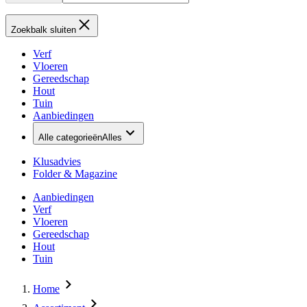
Zoekbalk sluiten
Verf
Vloeren
Gereedschap
Hout
Tuin
Aanbiedingen
Alle categorieën
Alles
Klusadvies
Folder & Magazine
Aanbiedingen
Verf
Vloeren
Gereedschap
Hout
Tuin
Home