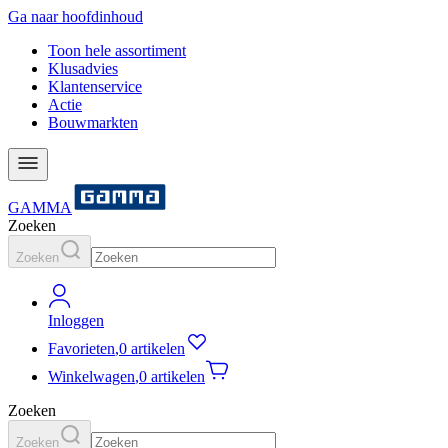
Ga naar hoofdinhoud
Toon hele assortiment
Klusadvies
Klantenservice
Actie
Bouwmarkten
GAMMA
Zoeken
Zoeken
Inloggen
Favorieten
,
0 artikelen
Winkelwagen
,
0 artikelen
Zoeken
Zoeken