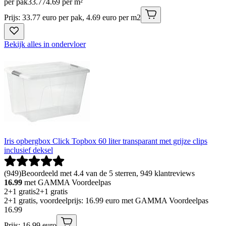
per pak
33
.
77
4.69 per m²
Prijs: 33.77 euro per pak, 4.69 euro per m2
Bekijk alles in ondervloer
Iris opbergbox Click Topbox 60 liter transparant met grijze clips
inclusief deksel
(
949
)
Beoordeeld met 4.4 van de 5 sterren, 949 klantreviews
16.99
met GAMMA Voordeelpas
2+1 gratis
2+1 gratis
2+1 gratis, voordeelprijs: 16.99 euro met GAMMA Voordeelpas
16
.
99
Prijs: 16.99 euro