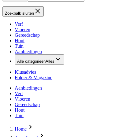
Zoekbalk sluiten
Verf
Vloeren
Gereedschap
Hout
Tuin
Aanbiedingen
Alle categorieën
Alles
Klusadvies
Folder & Magazine
Aanbiedingen
Verf
Vloeren
Gereedschap
Hout
Tuin
Home