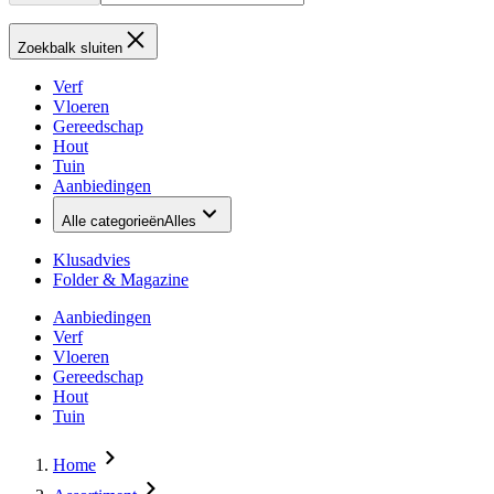
Zoekbalk sluiten
Verf
Vloeren
Gereedschap
Hout
Tuin
Aanbiedingen
Alle categorieën
Alles
Klusadvies
Folder & Magazine
Aanbiedingen
Verf
Vloeren
Gereedschap
Hout
Tuin
Home