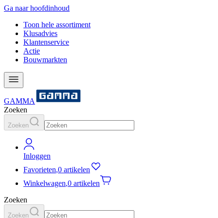
Ga naar hoofdinhoud
Toon hele assortiment
Klusadvies
Klantenservice
Actie
Bouwmarkten
GAMMA
Zoeken
Zoeken
Inloggen
Favorieten
,
0 artikelen
Winkelwagen
,
0 artikelen
Zoeken
Zoeken