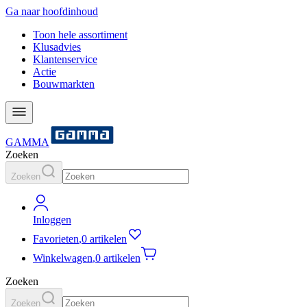
Ga naar hoofdinhoud
Toon hele assortiment
Klusadvies
Klantenservice
Actie
Bouwmarkten
GAMMA
Zoeken
Zoeken
Inloggen
Favorieten
,
0 artikelen
Winkelwagen
,
0 artikelen
Zoeken
Zoeken