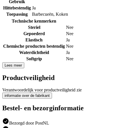
Gebruik
Hittebestendig
Ja
Toepassing
Barbecueën
,
Koken
Technische kenmerken
Steriel
Nee
Gepoederd
Nee
Elastisch
Ja
Chemische producten bestendig
Nee
Waterdichtheid
Ja
Softgrip
Nee
Lees meer
Productveiligheid
Verantwoordelijk voor productveiligheid zie
informatie over de fabrikant
Bestel- en bezorginformatie
Bezorgd door PostNL