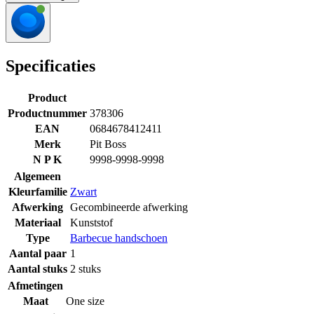
Specificaties
Product
Productnummer
378306
EAN
0684678412411
Merk
Pit Boss
N P K
9998-9998-9998
Algemeen
Kleurfamilie
Zwart
Afwerking
Gecombineerde afwerking
Materiaal
Kunststof
Type
Barbecue handschoen
Aantal paar
1
Aantal stuks
2 stuks
Afmetingen
Maat
One size