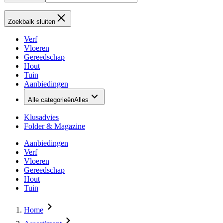
Zoekbalk sluiten
Verf
Vloeren
Gereedschap
Hout
Tuin
Aanbiedingen
Alle categorieën
Alles
Klusadvies
Folder & Magazine
Aanbiedingen
Verf
Vloeren
Gereedschap
Hout
Tuin
Home