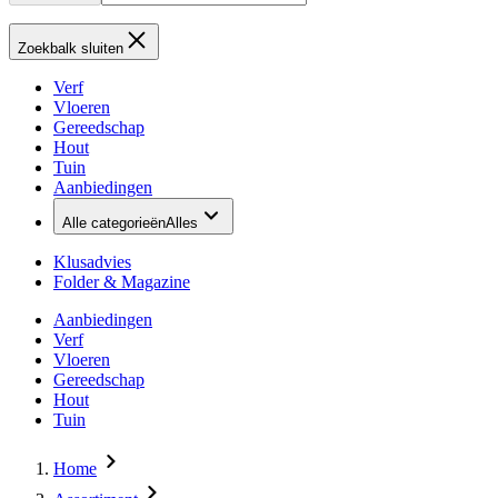
Zoekbalk sluiten
Verf
Vloeren
Gereedschap
Hout
Tuin
Aanbiedingen
Alle categorieën
Alles
Klusadvies
Folder & Magazine
Aanbiedingen
Verf
Vloeren
Gereedschap
Hout
Tuin
Home