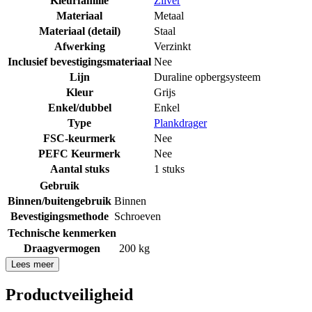
Kleurfamilie
Zilver
Materiaal
Metaal
Materiaal (detail)
Staal
Afwerking
Verzinkt
Inclusief bevestigingsmateriaal
Nee
Lijn
Duraline opbergsysteem
Kleur
Grijs
Enkel/dubbel
Enkel
Type
Plankdrager
FSC-keurmerk
Nee
PEFC Keurmerk
Nee
Aantal stuks
1 stuks
Gebruik
Binnen/buitengebruik
Binnen
Bevestigingsmethode
Schroeven
Technische kenmerken
Draagvermogen
200 kg
Lees meer
Productveiligheid