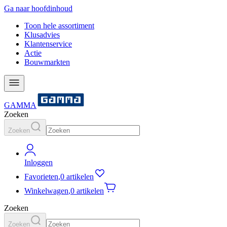
Ga naar hoofdinhoud
Toon hele assortiment
Klusadvies
Klantenservice
Actie
Bouwmarkten
GAMMA
Zoeken
Zoeken
Inloggen
Favorieten
,
0 artikelen
Winkelwagen
,
0 artikelen
Zoeken
Zoeken