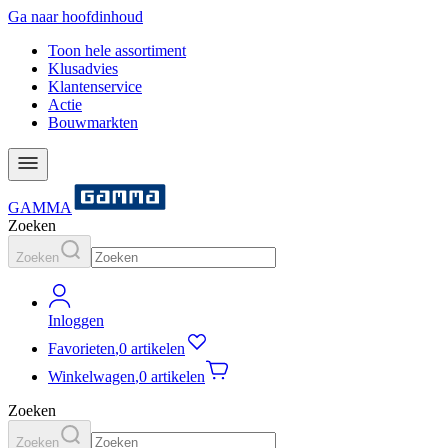
Ga naar hoofdinhoud
Toon hele assortiment
Klusadvies
Klantenservice
Actie
Bouwmarkten
GAMMA
Zoeken
Zoeken
Inloggen
Favorieten
,
0 artikelen
Winkelwagen
,
0 artikelen
Zoeken
Zoeken