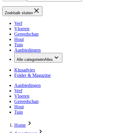
Zoekbalk sluiten
Verf
Vloeren
Gereedschap
Hout
Tuin
Aanbiedingen
Alle categorieën
Alles
Klusadvies
Folder & Magazine
Aanbiedingen
Verf
Vloeren
Gereedschap
Hout
Tuin
Home