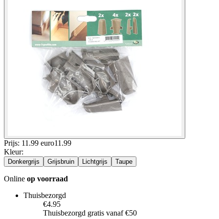
Prijs: 11.99 euro
11
.
99
Kleur
:
Donkergrijs
Grijsbruin
Lichtgrijs
Taupe
Online
op voorraad
Thuisbezorgd
€4.95
Thuisbezorgd gratis vanaf €50