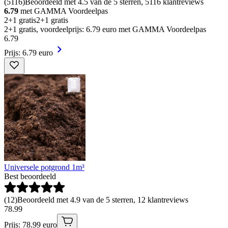
(
5116
)
Beoordeeld met 4.5 van de 5 sterren, 5116 klantreviews
6.79
met GAMMA Voordeelpas
2+1 gratis
2+1 gratis
2+1 gratis, voordeelprijs: 6.79 euro met GAMMA Voordeelpas
6
.
79
Prijs: 6.79 euro
Universele potgrond 1m³
Best beoordeeld
(
12
)
Beoordeeld met 4.9 van de 5 sterren, 12 klantreviews
78
.
99
Prijs: 78.99 euro