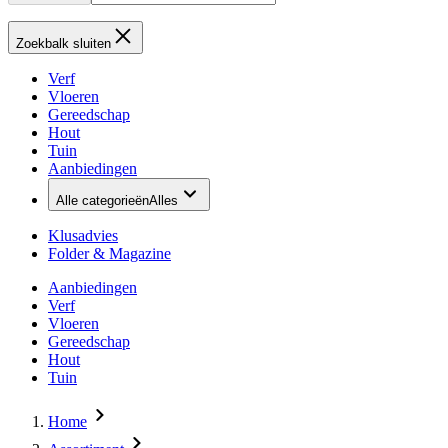
Zoekbalk sluiten
Verf
Vloeren
Gereedschap
Hout
Tuin
Aanbiedingen
Alle categorieën
Alles
Klusadvies
Folder & Magazine
Aanbiedingen
Verf
Vloeren
Gereedschap
Hout
Tuin
Home