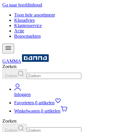
Ga naar hoofdinhoud
Toon hele assortiment
Klusadvies
Klantenservice
Actie
Bouwmarkten
GAMMA
Zoeken
Zoeken
Inloggen
Favorieten
,
0 artikelen
Winkelwagen
,
0 artikelen
Zoeken
Zoeken