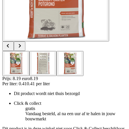
Prijs: 8.19 euro
8
.
19
Per
liter
:
0.41
0.41
per
liter
Dit product wordt niet thuis bezorgd
Click & collect
gratis
Vandaag besteld, al na een uur af te halen in jouw
bouwmarkt
Dit product is in deze winkel niet voor Click & Collect beschikbaar.