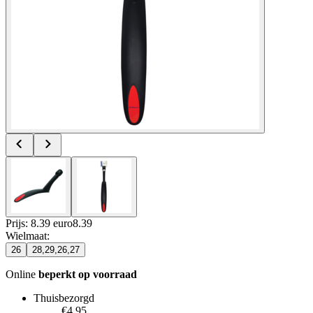
Prijs: 8.39 euro
8
.
39
Wielmaat
:
26
28,29,26,27
Online
beperkt op voorraad
Thuisbezorgd
€4.95