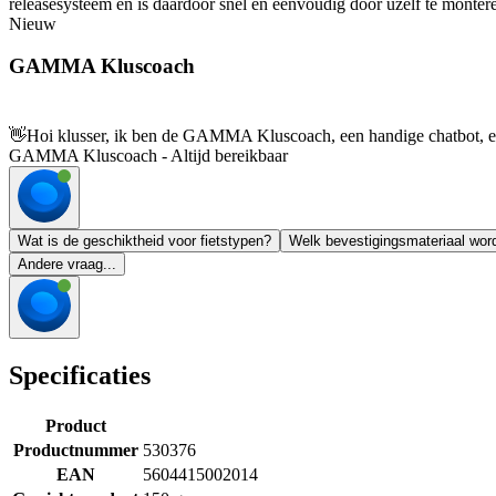
releasesysteem en is daardoor snel en eenvoudig door uzelf te monter
Nieuw
GAMMA Kluscoach
👋
Hoi klusser, ik ben de GAMMA Kluscoach, een handige chatbot, en 
GAMMA Kluscoach - Altijd bereikbaar
Wat is de geschiktheid voor fietstypen?
Welk bevestigingsmateriaal wor
Andere vraag...
Specificaties
Product
Productnummer
530376
EAN
5604415002014