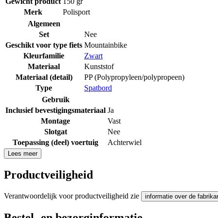
Gewicht product
150 gr
Merk
Polisport
Algemeen
Set
Nee
Geschikt voor type fiets
Mountainbike
Kleurfamilie
Zwart
Materiaal
Kunststof
Materiaal (detail)
PP (Polypropyleen/polypropeen)
Type
Spatbord
Gebruik
Inclusief bevestigingsmateriaal
Ja
Montage
Vast
Slotgat
Nee
Toepassing (deel) voertuig
Achterwiel
Lees meer
Productveiligheid
Verantwoordelijk voor productveiligheid zie
informatie over de fabrika
Bestel- en bezorginformatie