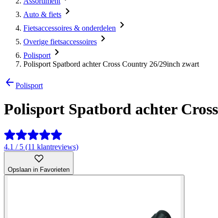
Assortiment
Auto & fiets
Fietsaccessoires & onderdelen
Overige fietsaccessoires
Polisport
Polisport Spatbord achter Cross Country 26/29inch zwart
Polisport
Polisport Spatbord achter Cros
4.1 / 5 (11 klantreviews)
Opslaan in Favorieten