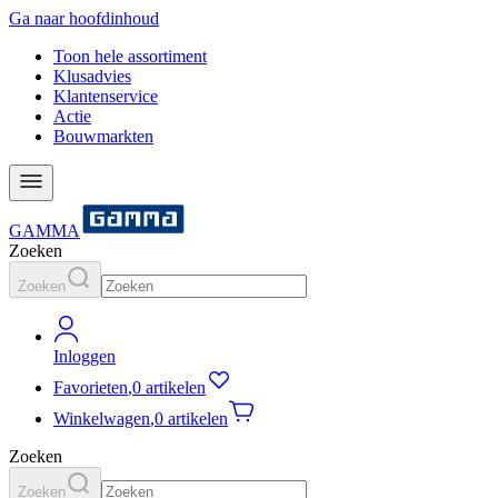
Ga naar hoofdinhoud
Toon hele assortiment
Klusadvies
Klantenservice
Actie
Bouwmarkten
GAMMA
Zoeken
Zoeken
Inloggen
Favorieten
,
0 artikelen
Winkelwagen
,
0 artikelen
Zoeken
Zoeken