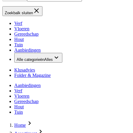
Zoekbalk sluiten
Verf
Vloeren
Gereedschap
Hout
Tuin
Aanbiedingen
Alle categorieën
Alles
Klusadvies
Folder & Magazine
Aanbiedingen
Verf
Vloeren
Gereedschap
Hout
Tuin
Home