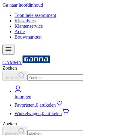
Ga naar hoofdinhoud
Toon hele assortiment
Klusadvies
Klantenservice
Actie
Bouwmarkten
GAMMA
Zoeken
Zoeken
Inloggen
Favorieten
,
0 artikelen
Winkelwagen
,
0 artikelen
Zoeken
Zoeken