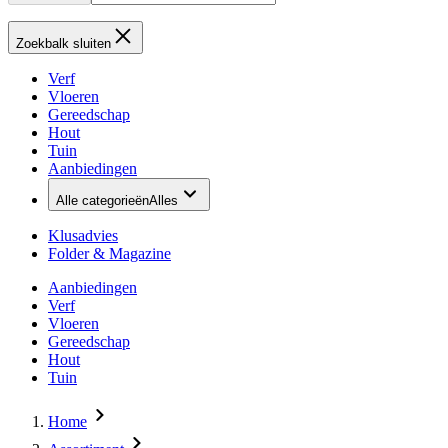
Zoekbalk sluiten
Verf
Vloeren
Gereedschap
Hout
Tuin
Aanbiedingen
Alle categorieën
Alles
Klusadvies
Folder & Magazine
Aanbiedingen
Verf
Vloeren
Gereedschap
Hout
Tuin
Home