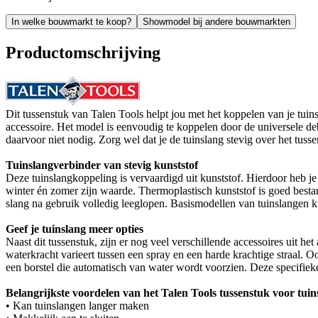
In welke bouwmarkt te koop?
Showmodel bij andere bouwmarkten
Productomschrijving
Dit tussenstuk van Talen Tools helpt jou met het koppelen van je tu
accessoire. Het model is eenvoudig te koppelen door de universele deb
daarvoor niet nodig. Zorg wel dat je de tuinslang stevig over het tuss
Tuinslangverbinder van stevig kunststof
Deze tuinslangkoppeling is vervaardigd uit kunststof. Hierdoor heb j
winter én zomer zijn waarde. Thermoplastisch kunststof is goed bestan
slang na gebruik volledig leeglopen. Basismodellen van tuinslangen kun
Geef je tuinslang meer opties
Naast dit tussenstuk, zijn er nog veel verschillende accessoires uit 
waterkracht varieert tussen een spray en een harde krachtige straal.
een borstel die automatisch van water wordt voorzien. Deze specifieke
Belangrijkste voordelen van het Talen Tools tussenstuk voor tui
• Kan tuinslangen langer maken