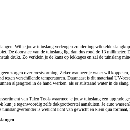
inslangen. Wil je jouw tuinslang verlengen zonder ingewikkelde slangk
iet. De doorsnee van de tuinslang ligt dan dus rond de 13 millimeter. 
enstuk drukt. Zo verklein je de kans op lekkages en zal de tuinslang mind
e geen zorgen over roestvorming. Zeker wanneer je water wil koppelen, 
d tegen verschillende temperaturen. Daarnaast is dit materiaal UV-beste
nen algengroei in de hand werken, als er stilstaand water in de slang a
het assortiment van Talen Tools waarmee je jouw tuinslang een upgrade g
 Ook kun je tegenwoordig zelfs dakgootborstel aansluiten. Je auto was
 tuinslangverbinder is wellicht licht van gewicht en klein qua formaat,
nslangen