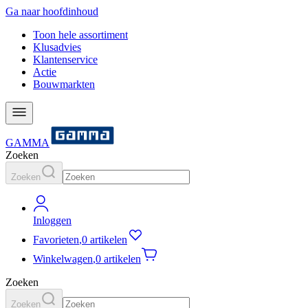
Ga naar hoofdinhoud
Toon hele assortiment
Klusadvies
Klantenservice
Actie
Bouwmarkten
GAMMA
Zoeken
Zoeken
Inloggen
Favorieten
,
0 artikelen
Winkelwagen
,
0 artikelen
Zoeken
Zoeken