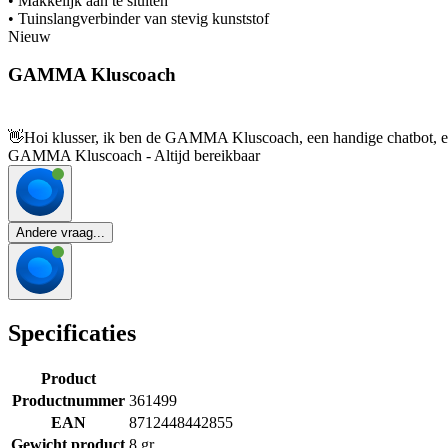
• Makkelijk aan te sluiten
• Tuinslangverbinder van stevig kunststof
Nieuw
GAMMA Kluscoach
👋
Hoi klusser, ik ben de GAMMA Kluscoach, een handige chatbot, en 
GAMMA Kluscoach - Altijd bereikbaar
Andere vraag...
Specificaties
Product
Productnummer
361499
EAN
8712448442855
Gewicht product
8 gr