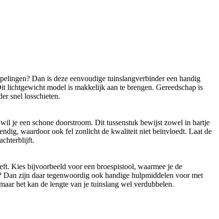
oppelingen? Dan is deze eenvoudige tuinslangverbinder een handig
Dit lichtgewicht model is makkelijk aan te brengen. Gereedschap is
er snel losschieten.
wil je een schone doorstroom. Dit tussenstuk bewijst zowel in hartje
ndig, waardoor ook fel zonlicht de kwaliteit niet beïnvloedt. Laat de
chterblijft.
eeft. Kies bijvoorbeeld voor een broespistool, waarmee je de
sen? Dan zijn daar tegenwoordig ook handige hulpmiddelen voor met
 maar het kan de lengte van je tuinslang wel verdubbelen.