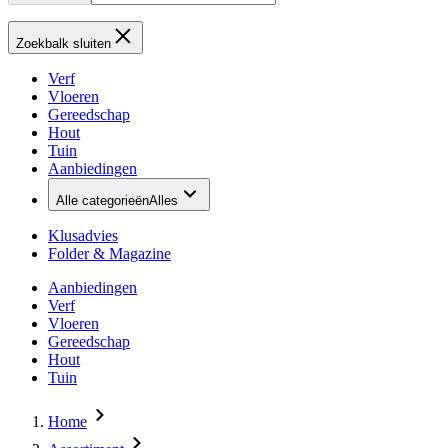
Zoekbalk sluiten
Verf
Vloeren
Gereedschap
Hout
Tuin
Aanbiedingen
Alle categorieën
Alles
Klusadvies
Folder & Magazine
Aanbiedingen
Verf
Vloeren
Gereedschap
Hout
Tuin
Home