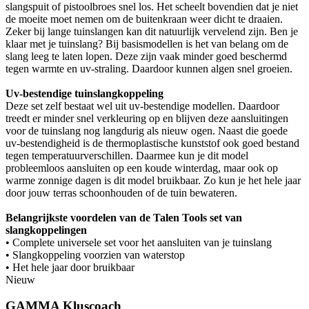
slangspuit of pistoolbroes snel los. Het scheelt bovendien dat je niet
de moeite moet nemen om de buitenkraan weer dicht te draaien.
Zeker bij lange tuinslangen kan dit natuurlijk vervelend zijn. Ben je
klaar met je tuinslang? Bij basismodellen is het van belang om de
slang leeg te laten lopen. Deze zijn vaak minder goed beschermd
tegen warmte en uv-straling. Daardoor kunnen algen snel groeien.
Uv-bestendige tuinslangkoppeling
Deze set zelf bestaat wel uit uv-bestendige modellen. Daardoor
treedt er minder snel verkleuring op en blijven deze aansluitingen
voor de tuinslang nog langdurig als nieuw ogen. Naast die goede
uv-bestendigheid is de thermoplastische kunststof ook goed bestand
tegen temperatuurverschillen. Daarmee kun je dit model
probleemloos aansluiten op een koude winterdag, maar ook op
warme zonnige dagen is dit model bruikbaar. Zo kun je het hele jaar
door jouw terras schoonhouden of de tuin bewateren.
Belangrijkste voordelen van de Talen Tools set van
slangkoppelingen
• Complete universele set voor het aansluiten van je tuinslang
• Slangkoppeling voorzien van waterstop
• Het hele jaar door bruikbaar
Nieuw
GAMMA Kluscoach