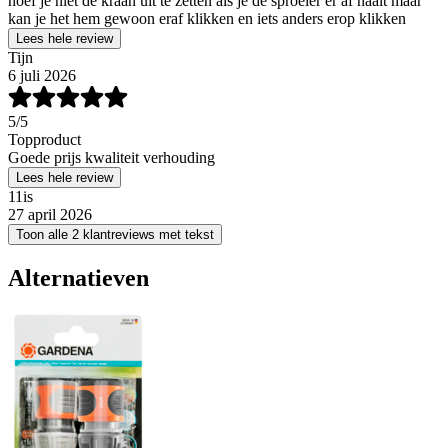
hoef je niet de kraan uit te zetten als je de sproeier er af haalt maar
kan je het hem gewoon eraf klikken en iets anders erop klikken
Lees hele review
Tijn
6 juli 2026
5
/5
Topproduct
Goede prijs kwaliteit verhouding
Lees hele review
11is
27 april 2026
Toon alle 2 klantreviews met tekst
Alternatieven