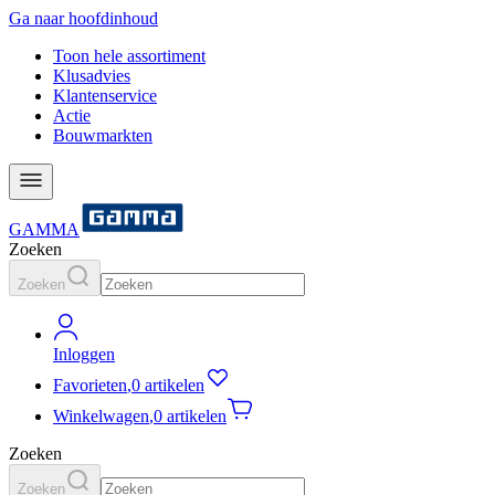
Ga naar hoofdinhoud
Toon hele assortiment
Klusadvies
Klantenservice
Actie
Bouwmarkten
GAMMA
Zoeken
Zoeken
Inloggen
Favorieten
,
0 artikelen
Winkelwagen
,
0 artikelen
Zoeken
Zoeken