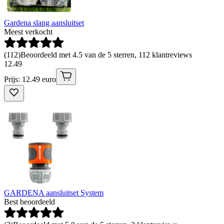
Gardena slang aansluitset
Meest verkocht
(
112
)
Beoordeeld met 4.5 van de 5 sterren, 112 klantreviews
12
.
49
Prijs: 12.49 euro
GARDENA aansluitset System
Best beoordeeld