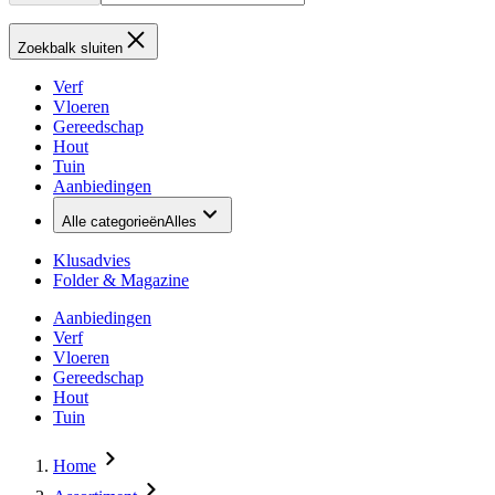
Zoekbalk sluiten
Verf
Vloeren
Gereedschap
Hout
Tuin
Aanbiedingen
Alle categorieën
Alles
Klusadvies
Folder & Magazine
Aanbiedingen
Verf
Vloeren
Gereedschap
Hout
Tuin
Home