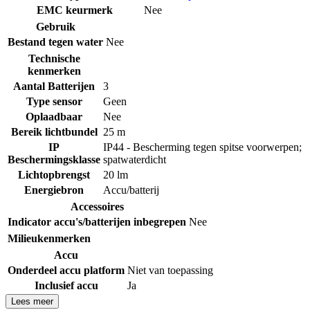
EMC keurmerk
Nee
Gebruik
Bestand tegen water
Nee
Technische
kenmerken
Aantal Batterijen
3
Type sensor
Geen
Oplaadbaar
Nee
Bereik lichtbundel
25 m
IP
IP44 - Bescherming tegen spitse voorwerpen;
Beschermingsklasse
spatwaterdicht
Lichtopbrengst
20 lm
Energiebron
Accu/batterij
Accessoires
Indicator accu's/batterijen inbegrepen
Nee
Milieukenmerken
Accu
Onderdeel accu platform
Niet van toepassing
Inclusief accu
Ja
Lees meer