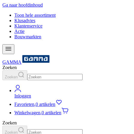
Ga naar hoofdinhoud
Toon hele assortiment
Klusadvies
Klantenservice
Actie
Bouwmarkten
GAMMA
Zoeken
Zoeken
Inloggen
Favorieten
,
0 artikelen
Winkelwagen
,
0 artikelen
Zoeken
Zoeken