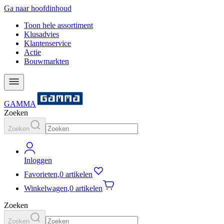
Ga naar hoofdinhoud
Toon hele assortiment
Klusadvies
Klantenservice
Actie
Bouwmarkten
GAMMA
Zoeken
Zoeken
Inloggen
Favorieten
,
0 artikelen
Winkelwagen
,
0 artikelen
Zoeken
Zoeken