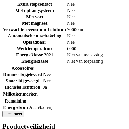
Extra stopcontact
Nee
Met ophangsysteem
Nee
Met voet
Nee
Met magneet
Nee
Verwachte levensduur lichtbron
30000 uur
Automatische uitschakeling
Nee
Oplaadbaar
Nee
Werktemperatuur
6000
Energieklasse 2021
Niet van toepassing
Energieklasse
Niet van toepassing
Accessoires
Dimmer bijgeleverd
Nee
Snoer bijgevoegd
Nee
Inclusief lichtbron
Ja
Milieukenmerken
Remaining
Energiebron
Accu/batterij
Lees meer
Productveiligheid