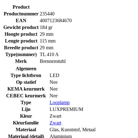
Product
Productnummer
235440
EAN
4007123684670
Gewicht product
184 gr
Hoogte product
29 mm
Lengte product
115 mm
Breedte product
29 mm
Type(nummer)
TL 410 A
Merk
Brennenstuhl
Algemeen
Type lichtbron
LED
Op statief
Nee
KEMA keurmerk
Nee
CEBEC keurmerk
Nee
Type
Looplamp
Lijn
LUXPREMIUM
Kleur
Zwart
Kleurfamilie
Zwart
Materiaal
Glas
,
Kunststof
,
Metaal
Materiaal (detail)
Aluminium