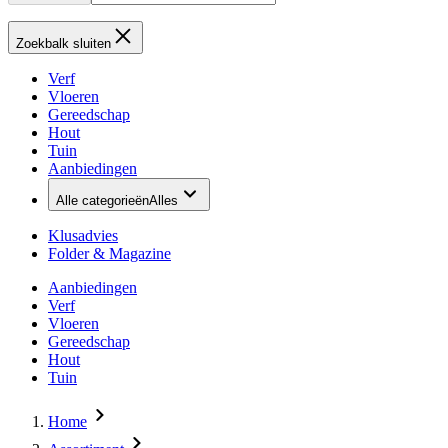
Zoekbalk sluiten
Verf
Vloeren
Gereedschap
Hout
Tuin
Aanbiedingen
Alle categorieën
Alles
Klusadvies
Folder & Magazine
Aanbiedingen
Verf
Vloeren
Gereedschap
Hout
Tuin
Home