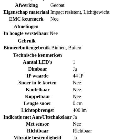
Afwerking
Gecoat
Eigenschap materiaal
Impact resistent
,
Lichtgewicht
EMC keurmerk
Nee
Afmetingen
In hoogte verstelbaar
Nee
Gebruik
Binnen/buitengebruik
Binnen
,
Buiten
Technische kenmerken
Aantal LED's
1
Dimbaar
Ja
IP waarde
44 IP
Snoer in te korten
Nee
Kantelbaar
Nee
Koppelbaar
Nee
Lengte snoer
0 cm
Lichtopbrengst
400 lm
Indicatie met Aan/Uitschakelaar
Ja
Met sensor
Nee
Richtbaar
Richtbaar
Vibratie bestendigheid
Ja