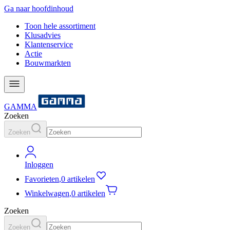
Ga naar hoofdinhoud
Toon hele assortiment
Klusadvies
Klantenservice
Actie
Bouwmarkten
GAMMA
Zoeken
Zoeken
Inloggen
Favorieten
,
0 artikelen
Winkelwagen
,
0 artikelen
Zoeken
Zoeken