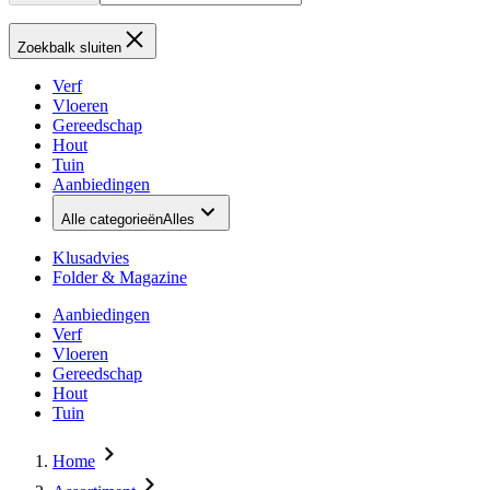
Zoekbalk sluiten
Verf
Vloeren
Gereedschap
Hout
Tuin
Aanbiedingen
Alle categorieën
Alles
Klusadvies
Folder & Magazine
Aanbiedingen
Verf
Vloeren
Gereedschap
Hout
Tuin
Home