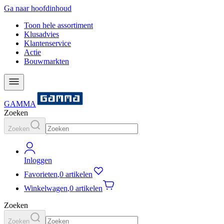
Ga naar hoofdinhoud
Toon hele assortiment
Klusadvies
Klantenservice
Actie
Bouwmarkten
GAMMA
Zoeken
Zoeken
Inloggen
Favorieten
,
0 artikelen
Winkelwagen
,
0 artikelen
Zoeken
Zoeken