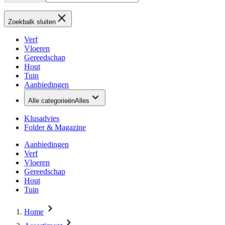
Zoekbalk sluiten
Verf
Vloeren
Gereedschap
Hout
Tuin
Aanbiedingen
Alle categorieën
Alles
Klusadvies
Folder & Magazine
Aanbiedingen
Verf
Vloeren
Gereedschap
Hout
Tuin
Home