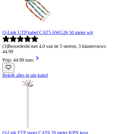
Q-Link UTP kabel CAT5 AWG26 50 meter wit
(
3
)
Beoordeeld met 4.0 van de 5 sterren, 3 klantreviews
44
.
99
Prijs: 44.99 euro
Bekijk alles in utp kabel
Q-Link FTP snoer CAT6 20 meter KPN keur