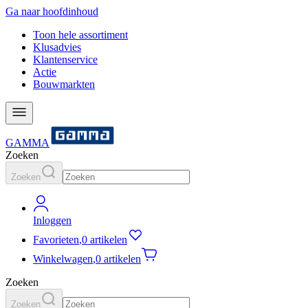
Ga naar hoofdinhoud
Toon hele assortiment
Klusadvies
Klantenservice
Actie
Bouwmarkten
GAMMA
Zoeken
Zoeken
Inloggen
Favorieten
,
0 artikelen
Winkelwagen
,
0 artikelen
Zoeken
Zoeken