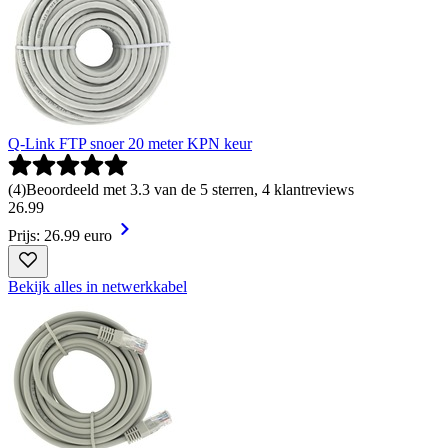
Q-Link FTP snoer 20 meter KPN keur
(
4
)
Beoordeeld met 3.3 van de 5 sterren, 4 klantreviews
26
.
99
Prijs: 26.99 euro
Bekijk alles in netwerkkabel