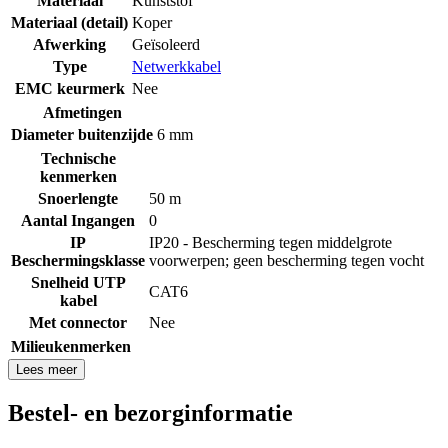
Materiaal
Kunststof
Materiaal (detail)
Koper
Afwerking
Geïsoleerd
Type
Netwerkkabel
EMC keurmerk
Nee
Afmetingen
Diameter buitenzijde
6 mm
Technische
kenmerken
Snoerlengte
50 m
Aantal Ingangen
0
IP
IP20 - Bescherming tegen middelgrote
Beschermingsklasse
voorwerpen; geen bescherming tegen vocht
Snelheid UTP
CAT6
kabel
Met connector
Nee
Milieukenmerken
Lees meer
Bestel- en bezorginformatie