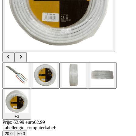
+
3
Prijs: 62.99 euro
62
.
99
kabellengte_computerkabel
:
20.0
50.0