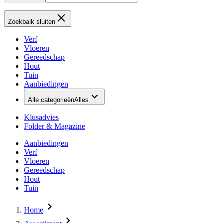
Zoekbalk sluiten
Verf
Vloeren
Gereedschap
Hout
Tuin
Aanbiedingen
Alle categorieën
Alles
Klusadvies
Folder & Magazine
Aanbiedingen
Verf
Vloeren
Gereedschap
Hout
Tuin
Home