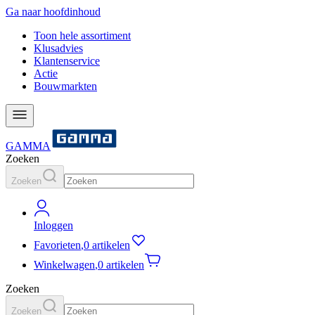
Ga naar hoofdinhoud
Toon hele assortiment
Klusadvies
Klantenservice
Actie
Bouwmarkten
GAMMA
Zoeken
Zoeken
Inloggen
Favorieten
,
0 artikelen
Winkelwagen
,
0 artikelen
Zoeken
Zoeken