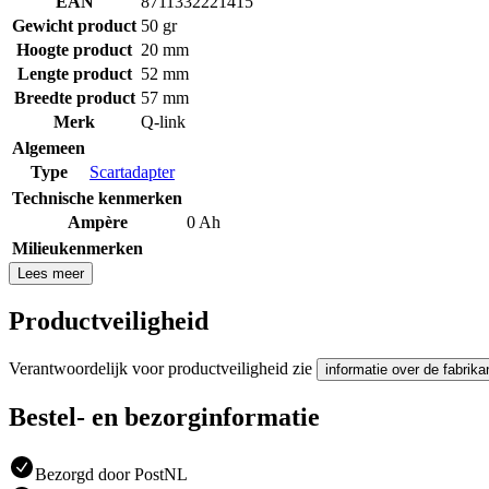
EAN
8711332221415
Gewicht product
50 gr
Hoogte product
20 mm
Lengte product
52 mm
Breedte product
57 mm
Merk
Q-link
Algemeen
Type
Scartadapter
Technische kenmerken
Ampère
0 Ah
Milieukenmerken
Lees meer
Productveiligheid
Verantwoordelijk voor productveiligheid zie
informatie over de fabrika
Bestel- en bezorginformatie
Bezorgd door PostNL