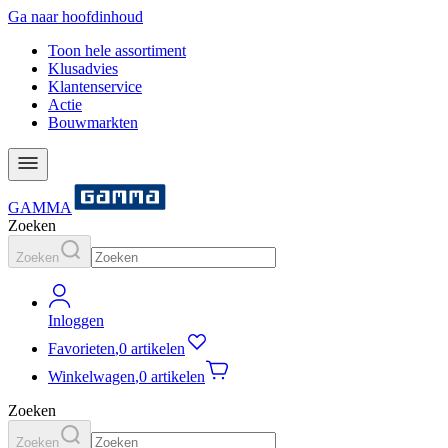
Ga naar hoofdinhoud
Toon hele assortiment
Klusadvies
Klantenservice
Actie
Bouwmarkten
GAMMA
Zoeken
Zoeken
Inloggen
Favorieten
,
0 artikelen
Winkelwagen
,
0 artikelen
Zoeken
Zoeken