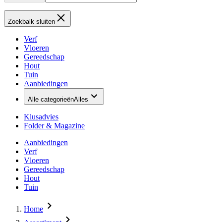
Zoekbalk sluiten
Verf
Vloeren
Gereedschap
Hout
Tuin
Aanbiedingen
Alle categorieën
Alles
Klusadvies
Folder & Magazine
Aanbiedingen
Verf
Vloeren
Gereedschap
Hout
Tuin
Home