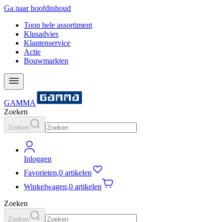
Ga naar hoofdinhoud
Toon hele assortiment
Klusadvies
Klantenservice
Actie
Bouwmarkten
GAMMA
Zoeken
Zoeken
Inloggen
Favorieten
,
0 artikelen
Winkelwagen
,
0 artikelen
Zoeken
Zoeken