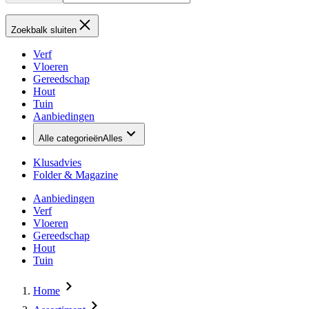
Zoekbalk sluiten
Verf
Vloeren
Gereedschap
Hout
Tuin
Aanbiedingen
Alle categorieën
Alles
Klusadvies
Folder & Magazine
Aanbiedingen
Verf
Vloeren
Gereedschap
Hout
Tuin
Home