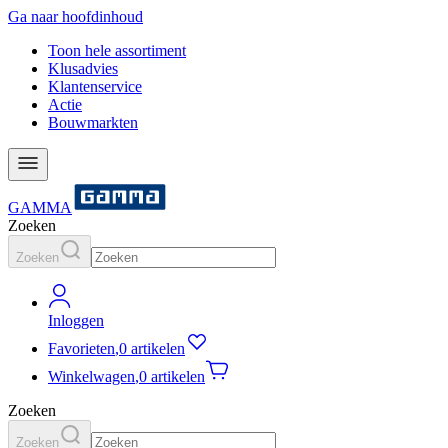
Ga naar hoofdinhoud
Toon hele assortiment
Klusadvies
Klantenservice
Actie
Bouwmarkten
GAMMA
Zoeken
Zoeken
Inloggen
Favorieten
,
0 artikelen
Winkelwagen
,
0 artikelen
Zoeken
Zoeken