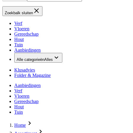
Zoekbalk sluiten
Verf
Vloeren
Gereedschap
Hout
Tuin
Aanbiedingen
Alle categorieën
Alles
Klusadvies
Folder & Magazine
Aanbiedingen
Verf
Vloeren
Gereedschap
Hout
Tuin
Home