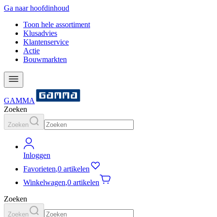
Ga naar hoofdinhoud
Toon hele assortiment
Klusadvies
Klantenservice
Actie
Bouwmarkten
GAMMA
Zoeken
Zoeken
Inloggen
Favorieten
,
0 artikelen
Winkelwagen
,
0 artikelen
Zoeken
Zoeken