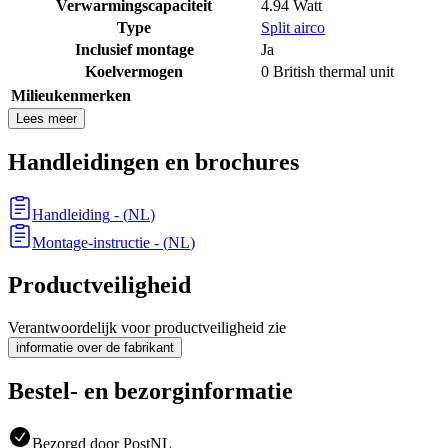
Verwarmingscapaciteit
4.94 Watt
Type
Split airco
Inclusief montage
Ja
Koelvermogen
0 British thermal unit
Milieukenmerken
Lees meer
Handleidingen en brochures
Handleiding
- (
NL
)
Montage-instructie
- (
NL
)
Productveiligheid
Verantwoordelijk voor productveiligheid zie
informatie over de fabrikant
Bestel- en bezorginformatie
Bezorgd door PostNL