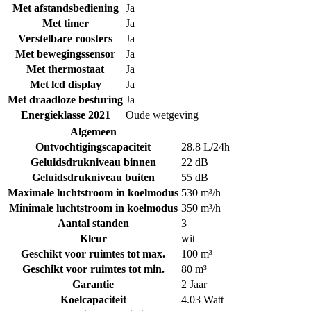
Met afstandsbediening
Ja
Met timer
Ja
Verstelbare roosters
Ja
Met bewegingssensor
Ja
Met thermostaat
Ja
Met lcd display
Ja
Met draadloze besturing
Ja
Energieklasse 2021
Oude wetgeving
Algemeen
Ontvochtigingscapaciteit
28.8 L/24h
Geluidsdrukniveau binnen
22 dB
Geluidsdrukniveau buiten
55 dB
Maximale luchtstroom in koelmodus
530 m³/h
Minimale luchtstroom in koelmodus
350 m³/h
Aantal standen
3
Kleur
wit
Geschikt voor ruimtes tot max.
100 m³
Geschikt voor ruimtes tot min.
80 m³
Garantie
2 Jaar
Koelcapaciteit
4.03 Watt