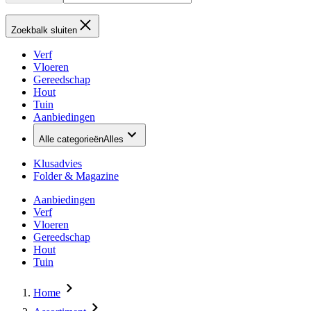
Zoekbalk sluiten
Verf
Vloeren
Gereedschap
Hout
Tuin
Aanbiedingen
Alle categorieën
Alles
Klusadvies
Folder & Magazine
Aanbiedingen
Verf
Vloeren
Gereedschap
Hout
Tuin
Home