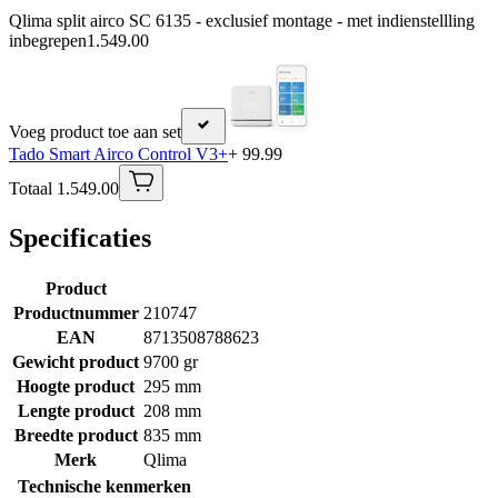
Qlima split airco SC 6135 - exclusief montage - met indienstellling
inbegrepen
1.549.00
Voeg product toe aan set
Tado Smart Airco Control V3+
+ 99.99
Totaal 1.549.00
Specificaties
Product
Productnummer
210747
EAN
8713508788623
Gewicht product
9700 gr
Hoogte product
295 mm
Lengte product
208 mm
Breedte product
835 mm
Merk
Qlima
Technische kenmerken