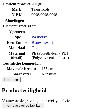
Gewicht product
200 gr
Merk
Talen Tools
N P K
9998-9998-9998
Afmetingen
Diameter steel
30 cm
Algemeen
Type
Wasborstel
Kleurfamilie
Blauw
,
Zwart
Materiaal
Olie
Materiaal
PE (Polyethyleen)
,
PET
(detail)
(Polyethyleentereftalaat)
Technische kenmerken
Maximale breedte
155 cm
Soort vezel
Kunststof
Lees meer
Productveiligheid
Verantwoordelijk voor productveiligheid zie
informatie over de fabrikant