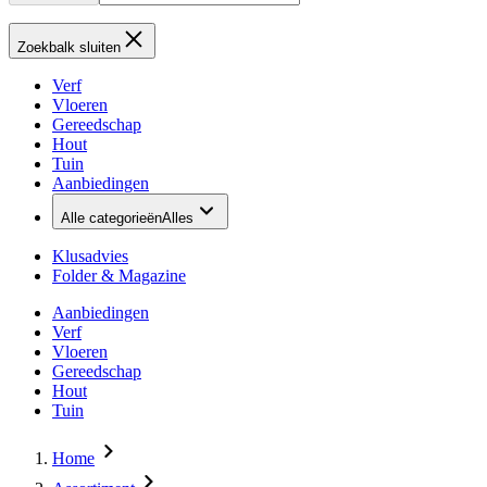
Zoekbalk sluiten
Verf
Vloeren
Gereedschap
Hout
Tuin
Aanbiedingen
Alle categorieën
Alles
Klusadvies
Folder & Magazine
Aanbiedingen
Verf
Vloeren
Gereedschap
Hout
Tuin
Home