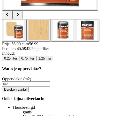
Prijs: 56.99 euro
56
.
99
Per
liter
:
45.59
45.59
per
liter
Inhoud
:
0.25 liter
0.75 liter
1.25 liter
Wat is je oppervlakte?
Oppervlakte (m2)
Bereken aantal
Online
bijna uitverkocht
Thuisbezorgd
gratis