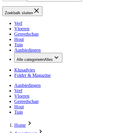
Zoekbalk sluiten
Verf
Vloeren
Gereedschap
Hout
Tuin
Aanbiedingen
Alle categorieën
Alles
Klusadvies
Folder & Magazine
Aanbiedingen
Verf
Vloeren
Gereedschap
Hout
Tuin
Home