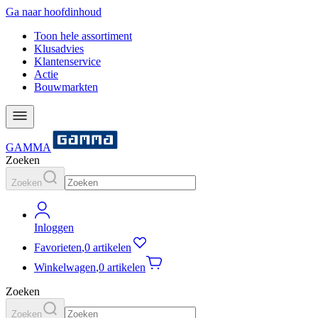
Ga naar hoofdinhoud
Toon hele assortiment
Klusadvies
Klantenservice
Actie
Bouwmarkten
GAMMA
Zoeken
Zoeken
Inloggen
Favorieten
,
0 artikelen
Winkelwagen
,
0 artikelen
Zoeken
Zoeken