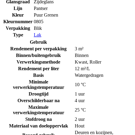
Glansgraad
Zijdeglans
Lijn
Pantser
Kleur
Puur Grenen
Kleurnummer
0805
Verpakking
Blik
Type
Lak
Gebruik
Rendement per verpakking
3 m²
Binnen/buitengebruik
Binnen
Verwerkingsmethode
Kwast
,
Roller
Rendement per liter
12 m²/L
Basis
Watergedragen
Minimale
10 °C
verwerkingstemperatuur
Droogtijd
1 uur
Overschilderbaar na
4 uur
Maximale
25 °C
verwerkingstemperatuur
Stofdroog na
2 uur
Materiaal van doeloppervlak
Hout
Deuren en kozijnen
,