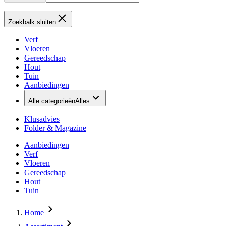
Zoekbalk sluiten
Verf
Vloeren
Gereedschap
Hout
Tuin
Aanbiedingen
Alle categorieën
Alles
Klusadvies
Folder & Magazine
Aanbiedingen
Verf
Vloeren
Gereedschap
Hout
Tuin
Home