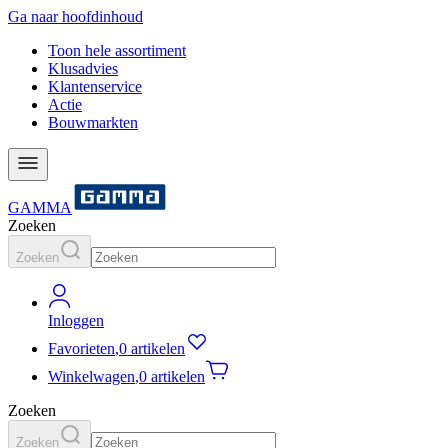
Ga naar hoofdinhoud
Toon hele assortiment
Klusadvies
Klantenservice
Actie
Bouwmarkten
GAMMA
Zoeken
Zoeken
Inloggen
Favorieten
,
0 artikelen
Winkelwagen
,
0 artikelen
Zoeken
Zoeken