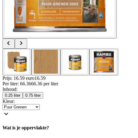
Prijs: 16.59 euro
16
.
59
Per
liter
:
66.36
66.36
per
liter
Inhoud
:
0.25 liter
0.75 liter
Kleur
:
Wat is je oppervlakte?