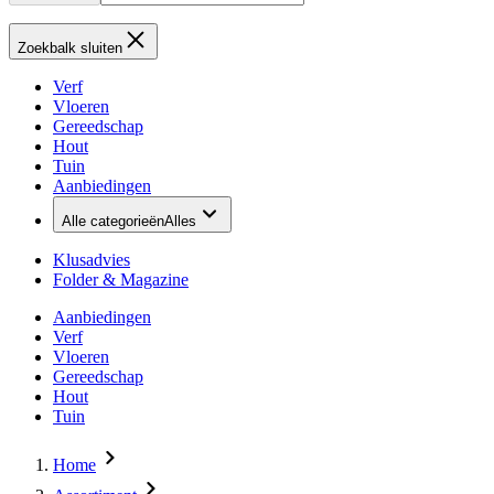
Zoekbalk sluiten
Verf
Vloeren
Gereedschap
Hout
Tuin
Aanbiedingen
Alle categorieën
Alles
Klusadvies
Folder & Magazine
Aanbiedingen
Verf
Vloeren
Gereedschap
Hout
Tuin
Home