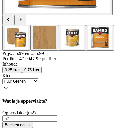
Prijs: 35.99 euro
35
.
99
Per
liter
:
47.99
47.99
per
liter
Inhoud
:
0.25 liter
0.75 liter
Kleur
:
Wat is je oppervlakte?
Oppervlakte (m2)
Bereken aantal