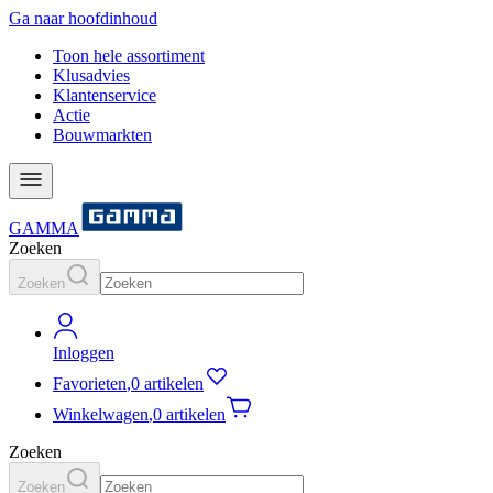
Ga naar hoofdinhoud
Toon hele assortiment
Klusadvies
Klantenservice
Actie
Bouwmarkten
GAMMA
Zoeken
Zoeken
Inloggen
Favorieten
,
0 artikelen
Winkelwagen
,
0 artikelen
Zoeken
Zoeken