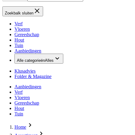
Zoekbalk sluiten
Verf
Vloeren
Gereedschap
Hout
Tuin
Aanbiedingen
Alle categorieën
Alles
Klusadvies
Folder & Magazine
Aanbiedingen
Verf
Vloeren
Gereedschap
Hout
Tuin
Home