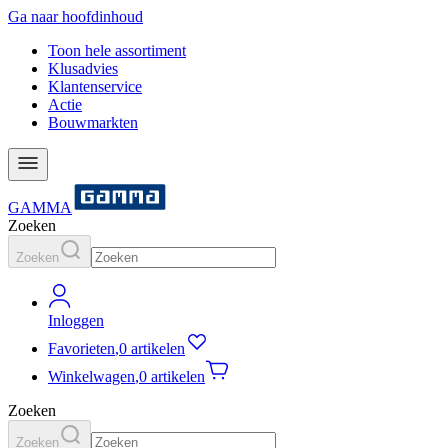
Ga naar hoofdinhoud
Toon hele assortiment
Klusadvies
Klantenservice
Actie
Bouwmarkten
GAMMA
Zoeken
Zoeken
Inloggen
Favorieten
,
0 artikelen
Winkelwagen
,
0 artikelen
Zoeken
Zoeken