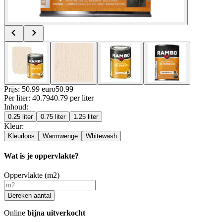
Prijs: 50.99 euro
50
.
99
Per
liter
:
40.79
40.79
per
liter
Inhoud
:
0.25 liter
0.75 liter
1.25 liter
Kleur
:
Kleurloos
Warmwenge
Whitewash
Wat is je oppervlakte?
Oppervlakte (m2)
Bereken aantal
Online
bijna uitverkocht